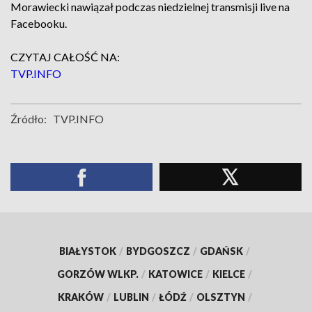
Morawiecki nawiązał podczas niedzielnej transmisji live na
Facebooku.
CZYTAJ CAŁOŚĆ NA:
TVP.INFO
Źródło:
TVP.INFO
BIAŁYSTOK
/
BYDGOSZCZ
/
GDAŃSK
/
GORZÓW WLKP.
/
KATOWICE
/
KIELCE
/
KRAKÓW
/
LUBLIN
/
ŁÓDŹ
/
OLSZTYN
/