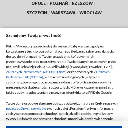
OPOLE
/
POZNAŃ
/
RZESZÓW
/
SZCZECIN
/
WARSZAWA
/
WROCŁAW
Szanujemy Twoją prywatność
Dołącz do nas:
Kliknij "Akceptuję i przechodzę do serwisu", aby wyrazić zgody na
korzystanie z technologii automatycznego śledzenia i zbierania danych,
TVP
dostęp do informacji na Twoim urządzeniu końcowym i ich
Abonament TVP
przechowywanie oraz na przetwarzanie Twoich danych osobowych przez
Regulamin TVP
nas, czyli Telewizję Polską S.A. w likwidacji (zwaną dalej również „TVP”),
Emisja w TVP
Zaufanych Partnerów z IAB* (1201 firm)
Polityka prywatności
oraz pozostałych
Zaufanych
Partnerów TVP (93 firm)
, w celach marketingowych (w tym do
Centrum informacji TVP
Moje zgody
zautomatyzowanego dopasowania reklam do Twoich zainteresowań i
mierzenia ich skuteczności) i pozostałych, które wskazujemy poniżej, a
Naziemna Telewizja Cyfrowa
Pomoc
także zgody na udostępnianie przez nas identyfikatora PPID do Google.
Sklep TVP
Biuro reklamy
Twoje dane osobowe zbierane podczas odwiedzania przez Ciebie naszych
Rada Programowa
poszczególnych serwisów
zwanych dalej „Portalem”, w tym informacje
Kontakt
zapisywane za pomocą technologii takich jak: pliki cookie, sygnalizatory
System NOS
WWW lub innych podobnych technologii umożliwiających świadczenie
dopasowanych i bezpiecznych usług, personalizację treści oraz reklam,
Informacje o nadawcy
Kanały