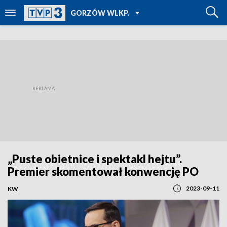
POWRÓT DO
GORZÓW WLKP.
TVP REGIONY
„Puste obietnice i spektakl hejtu”.
Premier skomentował konwencję PO
2023-09-11
KW