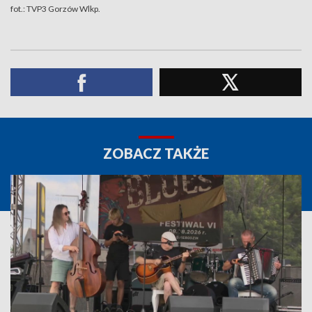
fot.: TVP3 Gorzów Wlkp.
ZOBACZ TAKŻE