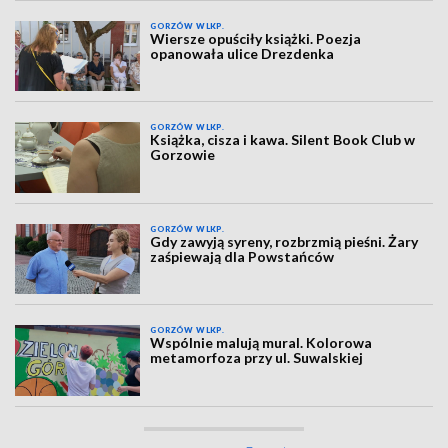
GORZÓW WLKP.
Wiersze opuściły książki. Poezja
opanowała ulice Drezdenka
GORZÓW WLKP.
Książka, cisza i kawa. Silent Book Club w
Gorzowie
GORZÓW WLKP.
Gdy zawyją syreny, rozbrzmią pieśni. Żary
zaśpiewają dla Powstańców
GORZÓW WLKP.
Wspólnie malują mural. Kolorowa
metamorfoza przy ul. Suwalskiej