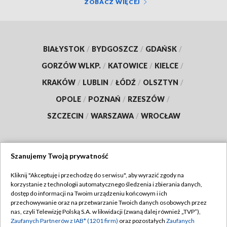
ZOBACZ WIĘCEJ
BIAŁYSTOK
/
BYDGOSZCZ
/
GDAŃSK
/
GORZÓW WLKP.
/
KATOWICE
/
KIELCE
/
KRAKÓW
/
LUBLIN
/
ŁÓDŹ
/
OLSZTYN
/
OPOLE
/
POZNAŃ
/
RZESZÓW
/
SZCZECIN
/
WARSZAWA
/
WROCŁAW
Szanujemy Twoją prywatność
Dołącz do nas:
Kliknij "Akceptuję i przechodzę do serwisu", aby wyrazić zgody na
korzystanie z technologii automatycznego śledzenia i zbierania danych,
TVP
dostęp do informacji na Twoim urządzeniu końcowym i ich
Abonament TVP
przechowywanie oraz na przetwarzanie Twoich danych osobowych przez
Regulamin TVP
nas, czyli Telewizję Polską S.A. w likwidacji (zwaną dalej również „TVP”),
Emisja w TVP
Polityka prywatności
Zaufanych Partnerów z IAB* (1201 firm)
oraz pozostałych
Zaufanych