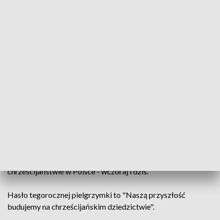
przypadkowo. Międzyrzecz to jeden z najstarszych
ośrodków chrześcijaństwa. To tu w 966 roku, święty
Wojciech miał założyć pierwszy klasztor w Polsce. W 1003
roku podczas misji ewangelizacyjnej zginęło w nim 5 braci,
uznanych później świętymi.
Dla uczczenia tego faktu tysiące mężczyzn zgromadziły się
w zbudowanym przez Kazimierza Wielkiego zamku. Zamku,
którego kiedyś bronili właśnie mężczyźni.
I właśnie w murach zamku odbyła się oficjalna część
uroczystości: ceremoniał wojskowy i wprowadzenie relikwii
Pierwszych Męczenników Polski. Zebrani mieli też okazję
wysłuchać wykładu profesora Jana Żaryna, który mówił o
chrześcijaństwie w Polsce - wczoraj i dziś.
Hasło tegorocznej pielgrzymki to "Naszą przyszłość
budujemy na chrześcijańskim dziedzictwie".