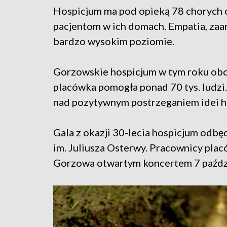
Hospicjum ma pod opieką 78 chorych o
pacjentom w ich domach. Empatia, zaan
bardzo wysokim poziomie.
Gorzowskie hospicjum w tym roku obch
placówka pomogła ponad 70 tys. ludzi
nad pozytywnym postrzeganiem idei hos
Gala z okazji 30-lecia hospicjum odbęd
im. Juliusza Osterwy. Pracownicy pla
Gorzowa otwartym koncertem 7 paźdz