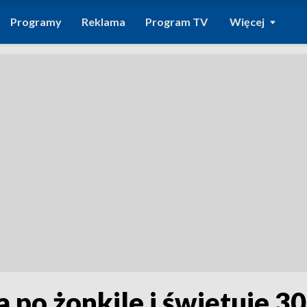
Programy
Reklama
Program TV
Więcej
 po żonkile i świętuje 30