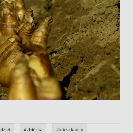
dziei
#zbiórka
#mieszkańcy