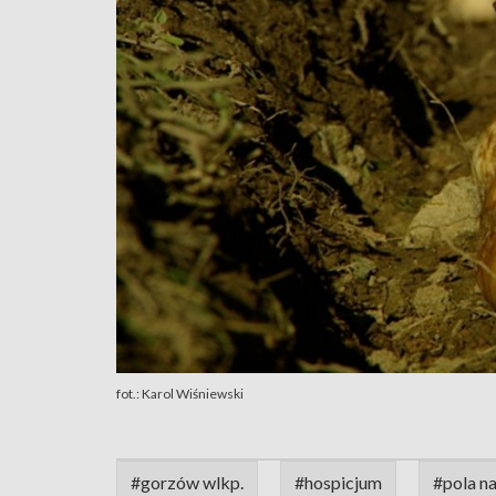
fot.: Karol Wiśniewski
#gorzów wlkp.
#hospicjum
#pola na