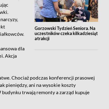
ując
wki.
 narcyzy,
ekt
Gorzowski Tydzień Seniora. Na
uczestników czeka kilkadziesiąt
ziałkowców.
atrakcji
nansowa dla
i. Akcja
łatwe. Chociaż podczas konferencji prasowej
rak pieniędzy, ani na wysokie koszty
W budynku trwają remonty a zarząd kupuje