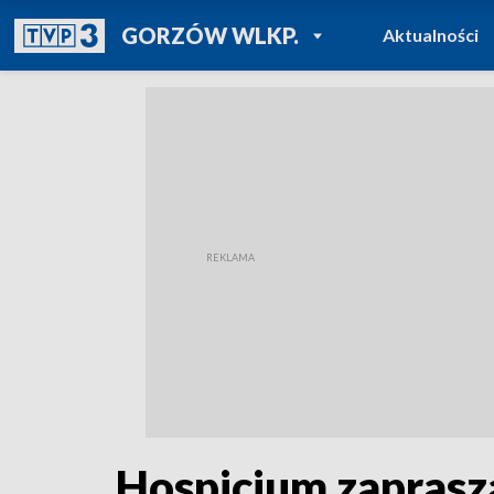
POWRÓT DO
GORZÓW WLKP.
Aktualności
TVP REGIONY
Hospicjum zaprasza