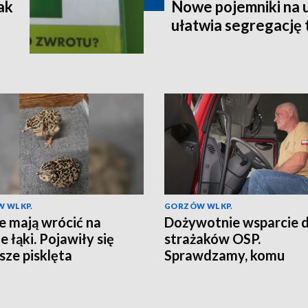
ak
Nowe pojemniki na 
ułatwia segregację 
 WLKP.
GORZÓW WLKP.
e mają wrócić na
Dożywotnie wsparcie d
e łąki. Pojawiły się
strażaków OSP.
sze pisklęta
Sprawdzamy, komu
przysługuje