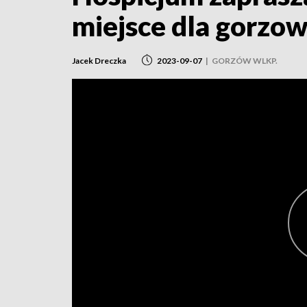
miejsce dla gorzow
Jacek Dreczka
2023-09-07
|
GORZÓW WLKP.