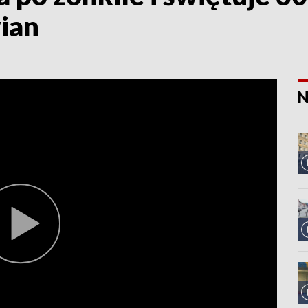
ian
N