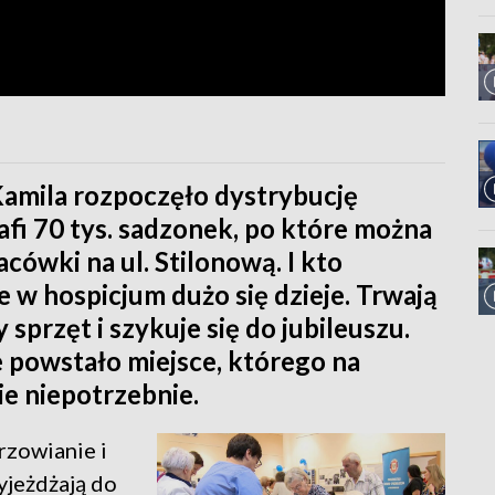
Kamila rozpoczęło dystrybucję
afi 70 tys. sadzonek, po które można
cówki na ul. Stilonową. I kto
 w hospicjum dużo się dzieje. Trwają
przęt i szykuje się do jubileuszu.
e powstało miejsce, którego na
ie niepotrzebnie.
orzowianie i
yjeżdżają do