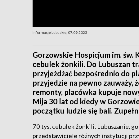
Informacje Lubuskie, 07.09.2023
Gorzowskie Hospicjum im. św. 
cebulek żonkili. Do Lubuszan tr
przyjeżdżać bezpośrednio do pla
przyjedzie na pewno zauważy, że
remonty, placówka kupuje nowy s
Mija 30 lat od kiedy w Gorzowi
początku ludzie się bali. Zupełn
70 tys. cebulek żonkili. Lubuszanie, g
przedstawiciele różnych instytucji prz