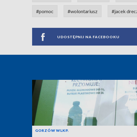
#pomoc
#wolontariusz
#jacek drec
UDOSTĘPNIJ NA FACEBOOKU
GORZÓW WLKP.