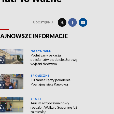
UDOSTĘPNIJ:
AJNOWSZE INFORMACJE
NA SYGNALE
Podejrzany oskarża
policjantów o pobicie. Sprawę
wyjaśni śledztwo
SPOŁECZNE
Tu taniec łączy pokolenia.
Poznajmy się z Kargową
SPORT
Aurum rozpoczyna nowy
rozdział. Walka o Superligę już
za miesiąc