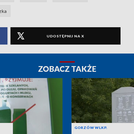
zka
UDOSTĘPNIJ NA X
ZOBACZ TAKŻE
GORZÓW WLKP.