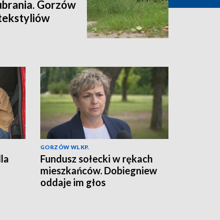
ubrania. Gorzów
tekstyliów
GORZÓW WLKP.
la
Fundusz sołecki w rękach
mieszkańców. Dobiegniew
oddaje im głos