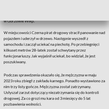
pościgu pędził ponad 240 km/h, łamiąc szereg przepisów
ruchu drogowego i stwarzają ogromnie niebezpieczeństwo -
mówi nam podinsp. Marcin Maludy, rzecznik prasowy KWP
w Gorzowie Wlkp.
W miejscowości Czerna pirat drogowy stracił panowanie nad
pojazdem i uderzył w drzewo. Następnie wyszedł z
samochodu i zaczął uciekać na piechotę. Po przebiegnięci
kilkuset metrów 28-latek został schwytany przez
funkcjonariuszy. Jak wyjaśnił uciekał, bo widział, że jest
poszukiwany.
Podczas sprawdzenia okazało się, że mężczyzna w maju
2023 roku zbiegł z zakładu karnego. Ponadto wystawiono za
nim trzy
listy gończe
. Mężczyzna został zatrzymany.
Usłyszał zarzut dotyczący niezatrzymania się do kontroli
drogowej. Za co grozi mu kara od 3 miesięcy do 5 lat
pozbawienia wolności.