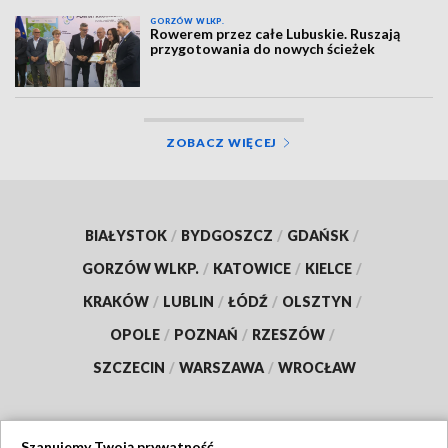
GORZÓW WLKP.
Rowerem przez całe Lubuskie. Ruszają
przygotowania do nowych ścieżek
ZOBACZ WIĘCEJ
BIAŁYSTOK
/
BYDGOSZCZ
/
GDAŃSK
/
GORZÓW WLKP.
/
KATOWICE
/
KIELCE
/
KRAKÓW
/
LUBLIN
/
ŁÓDŹ
/
OLSZTYN
/
OPOLE
/
POZNAŃ
/
RZESZÓW
/
SZCZECIN
/
WARSZAWA
/
WROCŁAW
Szanujemy Twoją prywatność