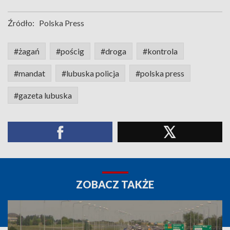
Źródło:
Polska Press
#żagań
#pościg
#droga
#kontrola
#mandat
#lubuska policja
#polska press
#gazeta lubuska
ZOBACZ TAKŻE