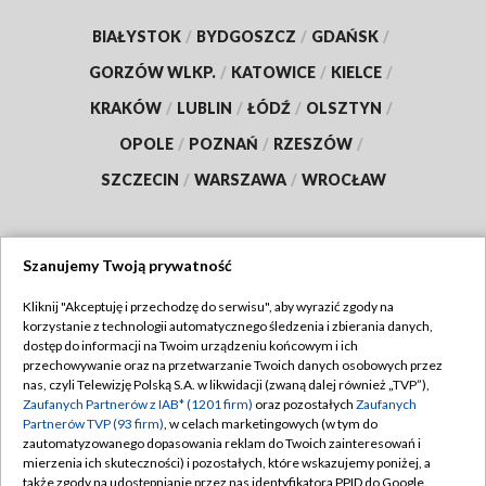
BIAŁYSTOK
/
BYDGOSZCZ
/
GDAŃSK
/
GORZÓW WLKP.
/
KATOWICE
/
KIELCE
/
KRAKÓW
/
LUBLIN
/
ŁÓDŹ
/
OLSZTYN
/
OPOLE
/
POZNAŃ
/
RZESZÓW
/
SZCZECIN
/
WARSZAWA
/
WROCŁAW
Szanujemy Twoją prywatność
Dołącz do nas:
Kliknij "Akceptuję i przechodzę do serwisu", aby wyrazić zgody na
korzystanie z technologii automatycznego śledzenia i zbierania danych,
TVP
dostęp do informacji na Twoim urządzeniu końcowym i ich
Abonament TVP
przechowywanie oraz na przetwarzanie Twoich danych osobowych przez
Regulamin TVP
nas, czyli Telewizję Polską S.A. w likwidacji (zwaną dalej również „TVP”),
Emisja w TVP
Polityka prywatności
Zaufanych Partnerów z IAB* (1201 firm)
oraz pozostałych
Zaufanych
Partnerów TVP (93 firm)
, w celach marketingowych (w tym do
Centrum informacji TVP
Moje zgody
zautomatyzowanego dopasowania reklam do Twoich zainteresowań i
mierzenia ich skuteczności) i pozostałych, które wskazujemy poniżej, a
Naziemna Telewizja Cyfrowa
Pomoc
także zgody na udostępnianie przez nas identyfikatora PPID do Google.