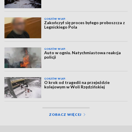
GORZÓW WLKP.
Zakończył się proces byłego proboszcza z
Legnickiego Pola
GORZÓW WLKP.
Auto w ogniu. Natychmiastowa reakcja
policji
GORZÓW WLKP.
O krok od tragedii na przejeździe
kolejowym w Woli Rzędzińskiej
ZOBACZ WIĘCEJ