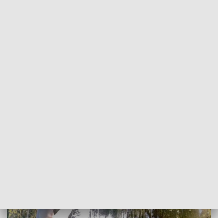
POWRÓT DO
GORZÓW WLKP.
TVP REGIONY
Potrącenie nastolatka. Jest nagranie
2023-09-07
KW