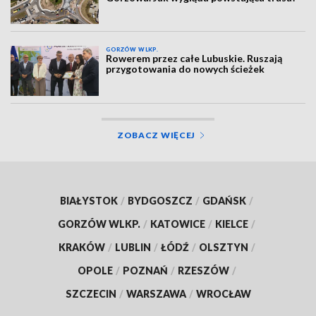
GORZÓW WLKP.
Rowerem przez całe Lubuskie. Ruszają
przygotowania do nowych ścieżek
ZOBACZ WIĘCEJ
BIAŁYSTOK
/
BYDGOSZCZ
/
GDAŃSK
/
GORZÓW WLKP.
/
KATOWICE
/
KIELCE
/
KRAKÓW
/
LUBLIN
/
ŁÓDŹ
/
OLSZTYN
/
OPOLE
/
POZNAŃ
/
RZESZÓW
/
SZCZECIN
/
WARSZAWA
/
WROCŁAW