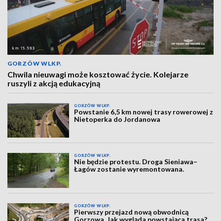
GORZÓW WLKP.
Chwila nieuwagi może kosztować życie. Kolejarze
ruszyli z akcją edukacyjną
GORZÓW WLKP.
Powstanie 6,5 km nowej trasy rowerowej z
Nietoperka do Jordanowa
GORZÓW WLKP.
Nie będzie protestu. Droga Sieniawa–
Łagów zostanie wyremontowana.
GORZÓW WLKP.
Pierwszy przejazd nową obwodnicą
Gorzowa. Jak wygląda powstająca trasa?