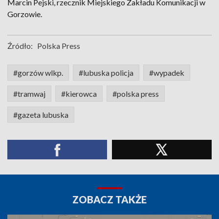
Marcin Pejski, rzecznik Miejskiego Zakładu Komunikacji w
Gorzowie.
Źródło:
Polska Press
#gorzów wlkp.
#lubuska policja
#wypadek
#tramwaj
#kierowca
#polska press
#gazeta lubuska
ZOBACZ TAKŻE