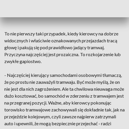
Fieldorfa-Nila kursuje zastępczy autobus. Utrudnienia mogą
potrwać do dwóch godzin.
To nie pierwszy taki przypadek, kiedy kierowcy na dobrze
widocznych i właściwie oznakowanych przejazdach tracą
głowę i pakują się pod prawidłowo jadący tramwaj.
Przyczyna najczęściej jest prozaiczna. To rozkojarzenie lub
zwykłe gapiostwo.
- Najczęściej kierujący samochodami osobowymi tłumaczą,
że po prostu nie zauważyli tramwaju. Być może myślą, że on
nie jest dla nich zagrożeniem. Ale ta chwilowa nieuwaga może
dużo kosztować, bo samochód w zderzeniu z tramwajem jest
na przegranej pozycji. Ważne, aby kierowcy pokonując
torowisko tramwajowe zachowywali się dokładnie tak, jak na
przejeździe kolejowym, czyli zawsze najpierw zatrzymali
auto i upewnili, że mogą bezpiecznie przejechać - radzi