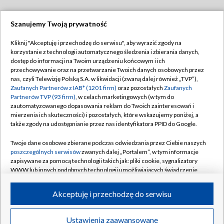
Szanujemy Twoją prywatność
Dołącz do nas:
Kliknij "Akceptuję i przechodzę do serwisu", aby wyrazić zgody na
korzystanie z technologii automatycznego śledzenia i zbierania danych,
TVP
dostęp do informacji na Twoim urządzeniu końcowym i ich
Abonament TVP
przechowywanie oraz na przetwarzanie Twoich danych osobowych przez
Regulamin TVP
nas, czyli Telewizję Polską S.A. w likwidacji (zwaną dalej również „TVP”),
Emisja w TVP
Polityka prywatności
Zaufanych Partnerów z IAB* (1201 firm)
oraz pozostałych
Zaufanych
Partnerów TVP (93 firm)
, w celach marketingowych (w tym do
Centrum informacji TVP
Moje zgody
zautomatyzowanego dopasowania reklam do Twoich zainteresowań i
mierzenia ich skuteczności) i pozostałych, które wskazujemy poniżej, a
Naziemna Telewizja Cyfrowa
Pomoc
także zgody na udostępnianie przez nas identyfikatora PPID do Google.
Sklep TVP
Biuro reklamy
Twoje dane osobowe zbierane podczas odwiedzania przez Ciebie naszych
Rada Programowa
Kontakt
poszczególnych serwisów
zwanych dalej „Portalem”, w tym informacje
zapisywane za pomocą technologii takich jak: pliki cookie, sygnalizatory
System NOS
WWW lub innych podobnych technologii umożliwiających świadczenie
dopasowanych i bezpiecznych usług, personalizację treści oraz reklam,
Informacje o nadawcy
Kanały
udostępnianie funkcji mediów społecznościowych oraz analizowanie
Akceptuję i przechodzę do serwisu
ruchu w Internecie.
Program dla prasy
©2026 Telewizja Polska S.A. w likwidacji
Biuro Reklamy
Twoje dane osobowe zbierane podczas odwiedzania przez Ciebie
Ustawienia zaawansowane