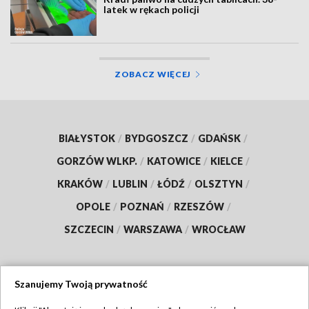
latek w rękach policji
ZOBACZ WIĘCEJ
BIAŁYSTOK
/
BYDGOSZCZ
/
GDAŃSK
/
GORZÓW WLKP.
/
KATOWICE
/
KIELCE
/
KRAKÓW
/
LUBLIN
/
ŁÓDŹ
/
OLSZTYN
/
OPOLE
/
POZNAŃ
/
RZESZÓW
/
SZCZECIN
/
WARSZAWA
/
WROCŁAW
Szanujemy Twoją prywatność
Dołącz do nas: