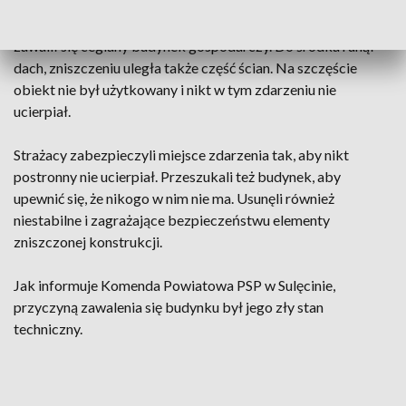
Po dojeździe zastępów na miejsce zdarzenia okazało się, że
zawalił się ceglany budynek gospodarczy. Do środka runął
dach, zniszczeniu uległa także część ścian. Na szczęście
obiekt nie był użytkowany i nikt w tym zdarzeniu nie
ucierpiał.
Strażacy zabezpieczyli miejsce zdarzenia tak, aby nikt
postronny nie ucierpiał. Przeszukali też budynek, aby
upewnić się, że nikogo w nim nie ma. Usunęli również
niestabilne i zagrażające bezpieczeństwu elementy
zniszczonej konstrukcji.
Jak informuje Komenda Powiatowa PSP w Sulęcinie,
przyczyną zawalenia się budynku był jego zły stan
techniczny.