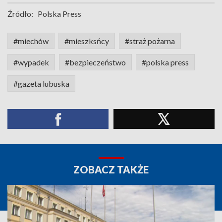
Źródło:
Polska Press
#miechów
#mieszksńcy
#straż pożarna
#wypadek
#bezpieczeństwo
#polska press
#gazeta lubuska
ZOBACZ TAKŻE