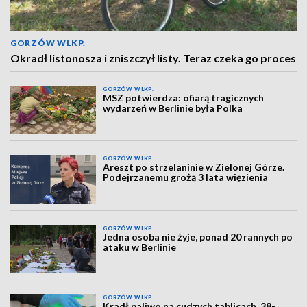
GORZÓW WLKP.
Okradł listonosza i zniszczył listy. Teraz czeka go proces
GORZÓW WLKP.
MSZ potwierdza: ofiarą tragicznych
wydarzeń w Berlinie była Polka
GORZÓW WLKP.
Areszt po strzelaninie w Zielonej Górze.
Podejrzanemu grożą 3 lata więzienia
GORZÓW WLKP.
Jedna osoba nie żyje, ponad 20 rannych po
ataku w Berlinie
GORZÓW WLKP.
Kradł paliwo na cudzych tablicach. 38-