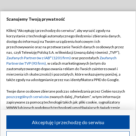
Szanujemy Twoją prywatność
Dołącz do nas:
Kliknij "Akceptuję i przechodzę do serwisu", aby wyrazić zgody na
korzystanie z technologii automatycznego śledzenia i zbierania danych,
TVP
dostęp do informacji na Twoim urządzeniu końcowym i ich
Abonament TVP
przechowywanie oraz na przetwarzanie Twoich danych osobowych przez
Regulamin TVP
nas, czyli Telewizję Polską S.A. w likwidacji (zwaną dalej również „TVP”),
Emisja w TVP
Zaufanych Partnerów z IAB* (1201 firm)
Polityka prywatności
oraz pozostałych
Zaufanych
Partnerów TVP (93 firm)
, w celach marketingowych (w tym do
Centrum informacji TVP
Moje zgody
zautomatyzowanego dopasowania reklam do Twoich zainteresowań i
mierzenia ich skuteczności) i pozostałych, które wskazujemy poniżej, a
Naziemna Telewizja Cyfrowa
Pomoc
także zgody na udostępnianie przez nas identyfikatora PPID do Google.
Sklep TVP
Biuro reklamy
Twoje dane osobowe zbierane podczas odwiedzania przez Ciebie naszych
Rada Programowa
poszczególnych serwisów
zwanych dalej „Portalem”, w tym informacje
Kontakt
zapisywane za pomocą technologii takich jak: pliki cookie, sygnalizatory
System NOS
WWW lub innych podobnych technologii umożliwiających świadczenie
dopasowanych i bezpiecznych usług, personalizację treści oraz reklam,
Informacje o nadawcy
Kanały
udostępnianie funkcji mediów społecznościowych oraz analizowanie
Akceptuję i przechodzę do serwisu
ruchu w Internecie.
Program dla prasy
©2026 Telewizja Polska S.A. w likwidacji
Biuro Reklamy
Twoje dane osobowe zbierane podczas odwiedzania przez Ciebie