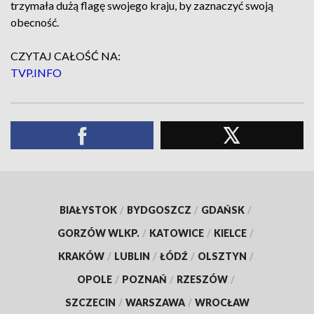
trzymała dużą flagę swojego kraju, by zaznaczyć swoją
obecność.
CZYTAJ CAŁOŚĆ NA:
TVP.INFO
BIAŁYSTOK
/
BYDGOSZCZ
/
GDAŃSK
/
GORZÓW WLKP.
/
KATOWICE
/
KIELCE
/
KRAKÓW
/
LUBLIN
/
ŁÓDŹ
/
OLSZTYN
/
OPOLE
/
POZNAŃ
/
RZESZÓW
/
SZCZECIN
/
WARSZAWA
/
WROCŁAW