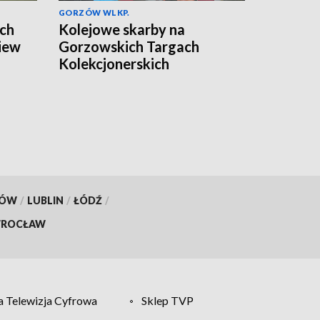
GORZÓW WLKP.
ach
Kolejowe skarby na
iew
Gorzowskich Targach
Kolekcjonerskich
KÓW
/
LUBLIN
/
ŁÓDŹ
/
ROCŁAW
 Telewizja Cyfrowa
Sklep TVP