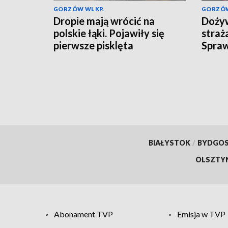
GORZÓW WLKP.
GORZÓW
Dropie mają wrócić na
Dożyw
polskie łąki. Pojawiły się
straż
pierwsze pisklęta
Spra
przys
BIAŁYSTOK
/
BYDGO
OLSZTY
Abonament TVP
Emisja w TVP