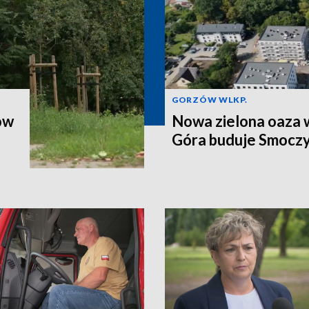
GORZÓW WLKP.
ów
Nowa zielona oaza w
Góra buduje Smoczy