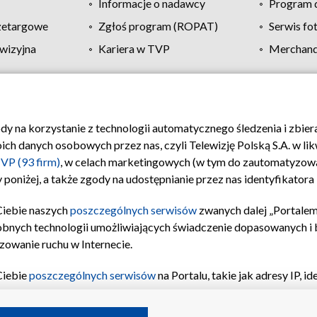
Informacje o nadawcy
Program d
zetargowe
Zgłoś program (ROPAT)
Serwis fo
wizyjna
Kariera w TVP
Merchandi
Polityka prywatności
Moje zgody
Pomoc
Biuro re
ody na korzystanie z technologii automatycznego śledzenia i zbie
 danych osobowych przez nas, czyli Telewizję Polską S.A. w likw
VP (93 firm)
, w celach marketingowych (w tym do zautomatyzow
 poniżej, a także zgody na udostępnianie przez nas identyfikator
Ciebie naszych
poszczególnych serwisów
zwanych dalej „Portalem
obnych technologii umożliwiających świadczenie dopasowanych i be
zowanie ruchu w Internecie.
Ciebie
poszczególnych serwisów
na Portalu, takie jak adresy IP, 
sach Portalu czy historia odwiedzin będą przetwarzane przez TV
ji: przechowywania informacji na urządzeniu lub dostęp do nich,
©2026 Telewizja Polska S.A. w likwidacji