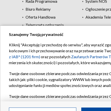
Rada Programowa
System NOS
Biuro Reklamy
Ogłoszenie pr
Oferta Handlowa
Akademia Tele
Telegazeta ogłoszenia
Szanujemy Twoją prywatność
Regulamin TVP
Kliknij "Akceptuję i przechodzę do serwisu", aby wyrazić zg
końcowym i ich przechowywanie oraz na przetwarzanie Twoich
z IAB* (1201 firm)
oraz pozostałych
Zaufanych Partnerów T
mierzenia ich skuteczności) i pozostałych, które wskazujemy
Twoje dane osobowe zbierane podczas odwiedzania przez 
takich jak: pliki cookie, sygnalizatory WWW lub innych pod
udostępnianie funkcji mediów społecznościowych oraz anali
Twoje dane osobowe zbierane podczas odwiedzania przez 
plików cookie, informacje o Twoich wyszukiwaniach w serwi
Partnerów TVP
dla realizacji następujących celów i funkc