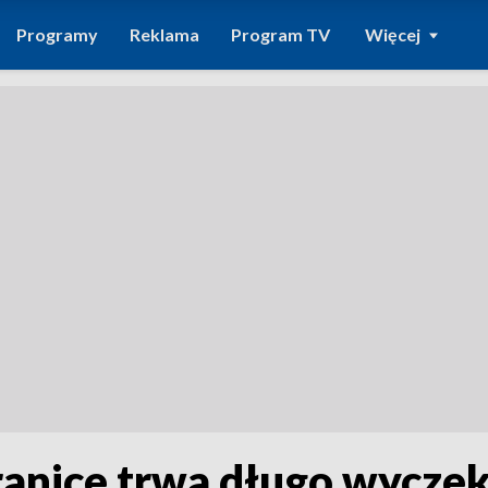
Programy
Reklama
Program TV
Więcej
anice trwa długo wycze