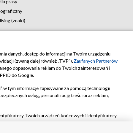
la prasy
tograficzny
sing (znaki)
klamy
Kontakt
rania danych, dostęp do informacji na Twoim urządzeniu
idacji (zwaną dalej również „TVP”),
Zaufanych Partnerów
anego dopasowania reklam do Twoich zainteresowań i
a PPID do Google.
”, w tym informacje zapisywane za pomocą technologii
zpiecznych usług, personalizację treści oraz reklam,
identyfikatory Twoich urządzeń końcowych i identyfikatory
P,
Zaufanych Partnerów z IAB
oraz pozostałych
Zaufanych
 wyboru podstawowych reklam, wyboru spersonalizowanych