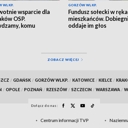
 WLKP.
GORZÓW WLKP.
otnie wsparcie dla
Fundusz sołecki w ręk
aków OSP.
mieszkańców. Dobiegn
wdzamy, komu
oddaje im głos
ługuje
ZOBACZ WIĘCEJ
SZCZ
/
GDAŃSK
/
GORZÓW WLKP.
/
KATOWICE
/
KIELCE
/
KRA
N
/
OPOLE
/
POZNAŃ
/
RZESZÓW
/
SZCZECIN
/
WARSZAWA
/
W
Dołącz do nas:
Centrum informacji TVP
Naziemna