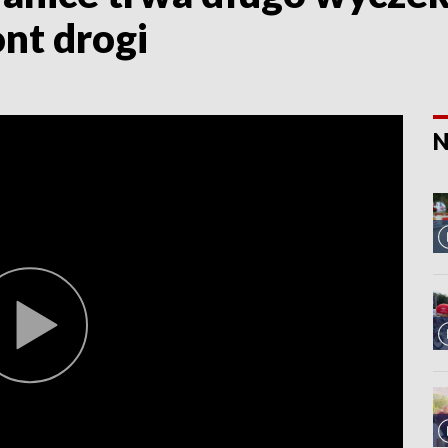
nt drogi
N