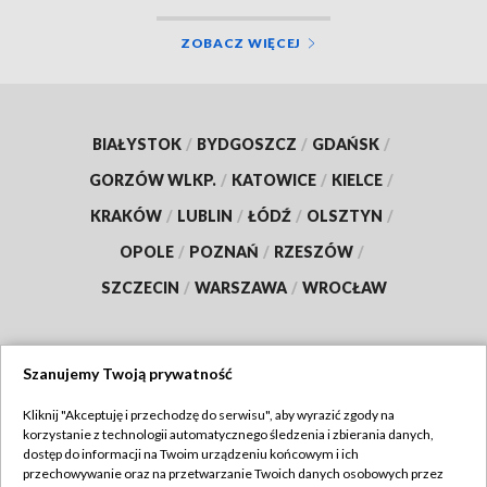
ZOBACZ WIĘCEJ
BIAŁYSTOK
/
BYDGOSZCZ
/
GDAŃSK
/
GORZÓW WLKP.
/
KATOWICE
/
KIELCE
/
KRAKÓW
/
LUBLIN
/
ŁÓDŹ
/
OLSZTYN
/
OPOLE
/
POZNAŃ
/
RZESZÓW
/
SZCZECIN
/
WARSZAWA
/
WROCŁAW
Szanujemy Twoją prywatność
Dołącz do nas:
Kliknij "Akceptuję i przechodzę do serwisu", aby wyrazić zgody na
korzystanie z technologii automatycznego śledzenia i zbierania danych,
TVP
dostęp do informacji na Twoim urządzeniu końcowym i ich
Abonament TVP
przechowywanie oraz na przetwarzanie Twoich danych osobowych przez
Regulamin TVP