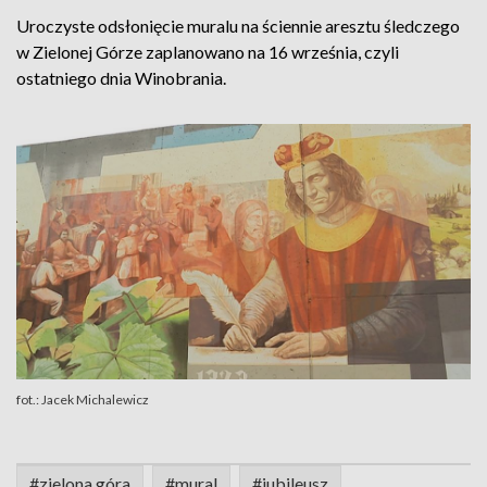
Uroczyste odsłonięcie muralu na ściennie aresztu śledczego
w Zielonej Górze zaplanowano na 16 września, czyli
ostatniego dnia Winobrania.
fot.: Jacek Michalewicz
#zielona góra
#mural
#jubileusz