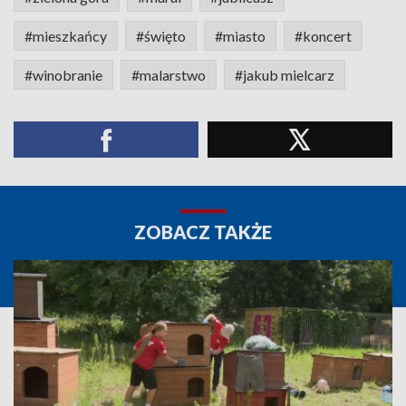
#mieszkańcy
#święto
#miasto
#koncert
#winobranie
#malarstwo
#jakub mielcarz
ZOBACZ TAKŻE