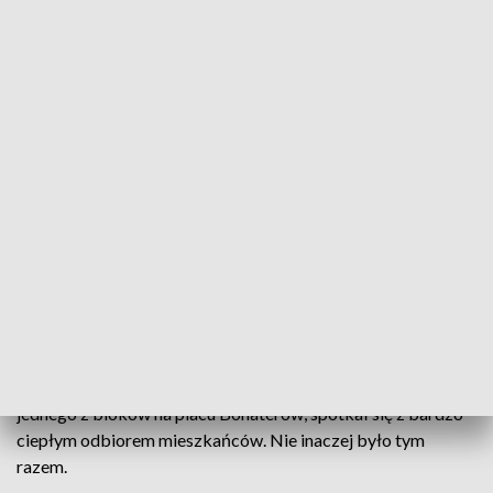
będzie to największy malunek ścienny w całej Zielonej Górze.
Zajmie powierzchnię ponad 600 m kw. Jak mówią autorzy
jedynym narzędziem ich pracy jest wałek. Pędzla używają
tylko do mieszania farby. By skończyć na czas twórcy
pracują nawet w nocy.
Graffiti na ścianie aresztu śledczego symbolicznie zakończy
obchody jubileuszu Zielonej Góry. Mural przedstawia
historię miasta od czasów Henryka Brodatego do
współczesności. Zobaczymy tu więc zakłady Beuchelta,
zielonogórskie winnice i żużlowe motocykle.
Graffiti na ścianie aresztu śledczego to kolejne malowidło,
które powstało w tym roku w Zielonej Górze. Mural z
podobizną Maryli Rodowicz, który znajduje się na ścianie
jednego z bloków na placu Bohaterów, spotkał się z bardzo
ciepłym odbiorem mieszkańców. Nie inaczej było tym
razem.