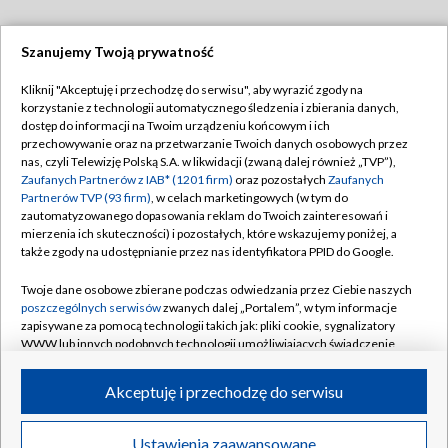
Szanujemy Twoją prywatność
Dołącz do nas:
Kliknij "Akceptuję i przechodzę do serwisu", aby wyrazić zgody na
korzystanie z technologii automatycznego śledzenia i zbierania danych,
TVP
dostęp do informacji na Twoim urządzeniu końcowym i ich
Abonament TVP
przechowywanie oraz na przetwarzanie Twoich danych osobowych przez
Regulamin TVP
nas, czyli Telewizję Polską S.A. w likwidacji (zwaną dalej również „TVP”),
Emisja w TVP
Zaufanych Partnerów z IAB* (1201 firm)
Polityka prywatności
oraz pozostałych
Zaufanych
Partnerów TVP (93 firm)
, w celach marketingowych (w tym do
Centrum informacji TVP
Moje zgody
zautomatyzowanego dopasowania reklam do Twoich zainteresowań i
mierzenia ich skuteczności) i pozostałych, które wskazujemy poniżej, a
Naziemna Telewizja Cyfrowa
Pomoc
także zgody na udostępnianie przez nas identyfikatora PPID do Google.
Sklep TVP
Biuro reklamy
Twoje dane osobowe zbierane podczas odwiedzania przez Ciebie naszych
Rada Programowa
poszczególnych serwisów
zwanych dalej „Portalem”, w tym informacje
Kontakt
zapisywane za pomocą technologii takich jak: pliki cookie, sygnalizatory
System NOS
WWW lub innych podobnych technologii umożliwiających świadczenie
dopasowanych i bezpiecznych usług, personalizację treści oraz reklam,
Informacje o nadawcy
Kanały
udostępnianie funkcji mediów społecznościowych oraz analizowanie
Akceptuję i przechodzę do serwisu
ruchu w Internecie.
Program dla prasy
©2026 Telewizja Polska S.A. w likwidacji
Biuro Reklamy
Twoje dane osobowe zbierane podczas odwiedzania przez Ciebie
Ustawienia zaawansowane