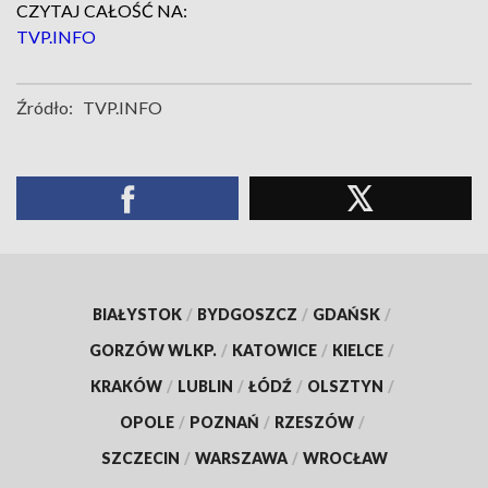
CZYTAJ CAŁOŚĆ NA:
TVP.INFO
Źródło:
TVP.INFO
BIAŁYSTOK
/
BYDGOSZCZ
/
GDAŃSK
/
GORZÓW WLKP.
/
KATOWICE
/
KIELCE
/
KRAKÓW
/
LUBLIN
/
ŁÓDŹ
/
OLSZTYN
/
OPOLE
/
POZNAŃ
/
RZESZÓW
/
SZCZECIN
/
WARSZAWA
/
WROCŁAW