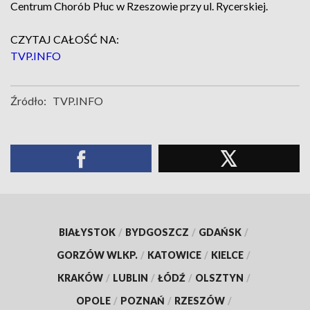
Centrum Chorób Płuc w Rzeszowie przy ul. Rycerskiej.
CZYTAJ CAŁOŚĆ NA:
TVP.INFO
Źródło:
TVP.INFO
BIAŁYSTOK
/
BYDGOSZCZ
/
GDAŃSK
/
GORZÓW WLKP.
/
KATOWICE
/
KIELCE
/
KRAKÓW
/
LUBLIN
/
ŁÓDŹ
/
OLSZTYN
/
OPOLE
/
POZNAŃ
/
RZESZÓW
/