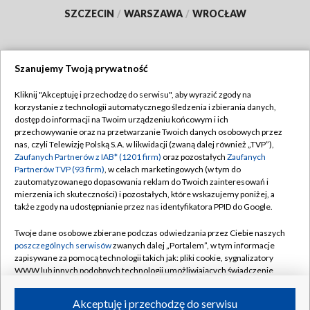
SZCZECIN
/
WARSZAWA
/
WROCŁAW
Szanujemy Twoją prywatność
Dołącz do nas:
Kliknij "Akceptuję i przechodzę do serwisu", aby wyrazić zgody na
korzystanie z technologii automatycznego śledzenia i zbierania danych,
TVP
dostęp do informacji na Twoim urządzeniu końcowym i ich
Abonament TVP
przechowywanie oraz na przetwarzanie Twoich danych osobowych przez
Regulamin TVP
nas, czyli Telewizję Polską S.A. w likwidacji (zwaną dalej również „TVP”),
Emisja w TVP
Zaufanych Partnerów z IAB* (1201 firm)
Polityka prywatności
oraz pozostałych
Zaufanych
Partnerów TVP (93 firm)
, w celach marketingowych (w tym do
Centrum informacji TVP
Moje zgody
zautomatyzowanego dopasowania reklam do Twoich zainteresowań i
mierzenia ich skuteczności) i pozostałych, które wskazujemy poniżej, a
Naziemna Telewizja Cyfrowa
Pomoc
także zgody na udostępnianie przez nas identyfikatora PPID do Google.
Sklep TVP
Biuro reklamy
Twoje dane osobowe zbierane podczas odwiedzania przez Ciebie naszych
Rada Programowa
poszczególnych serwisów
zwanych dalej „Portalem”, w tym informacje
Kontakt
zapisywane za pomocą technologii takich jak: pliki cookie, sygnalizatory
System NOS
WWW lub innych podobnych technologii umożliwiających świadczenie
dopasowanych i bezpiecznych usług, personalizację treści oraz reklam,
Informacje o nadawcy
Kanały
udostępnianie funkcji mediów społecznościowych oraz analizowanie
Akceptuję i przechodzę do serwisu
ruchu w Internecie.
Program dla prasy