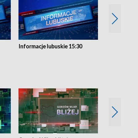
Informacje lubuskie 15:30
Przegląd ty