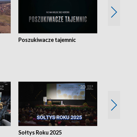
Poszukiwacze tajemnic
Kostrzyn na 
h
Sołtys Roku 2025
20 lat minęł