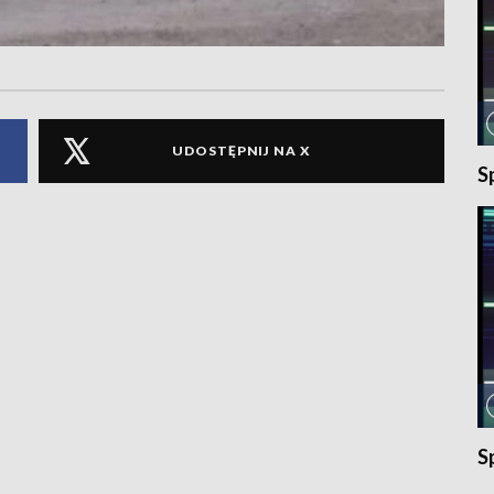
UDOSTĘPNIJ NA X
S
S