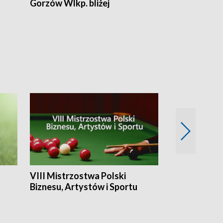
Gorzów Wlkp. bliżej
Lubuskie bliż
VIII Mistrzostwa Polski
Cztery kwar
Biznesu, Artystów i Sportu