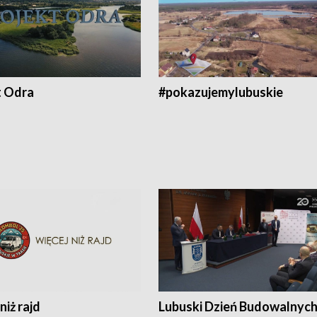
t Odra
#pokazujemylubuskie
niż rajd
Lubuski Dzień Budowalnyc