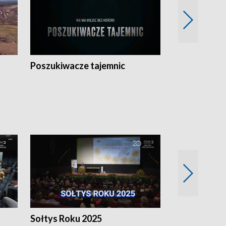
Poszukiwacze tajemnic
Kostrzyn na 
h
Sołtys Roku 2025
20 lat minęł