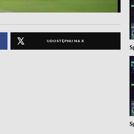
UDOSTĘPNIJ NA X
S
S