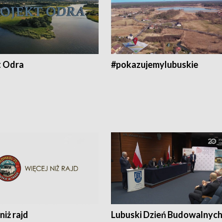
t Odra
#pokazujemylubuskie
niż rajd
Lubuski Dzień Budowalnyc