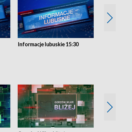
Informacje lubuskie 15:30
Przegląd ty