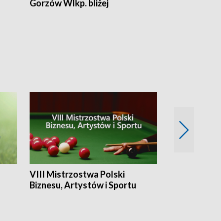
Gorzów Wlkp. bliżej
Lubuskie bliż
VIII Mistrzostwa Polski
Cztery kwar
Biznesu, Artystów i Sportu