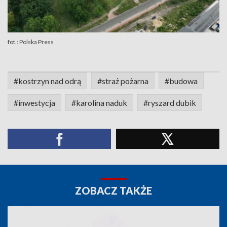
fot.: Polska Press
#kostrzyn nad odrą
#straż pożarna
#budowa
#inwestycja
#karolina naduk
#ryszard dubik
ZOBACZ TAKŻE