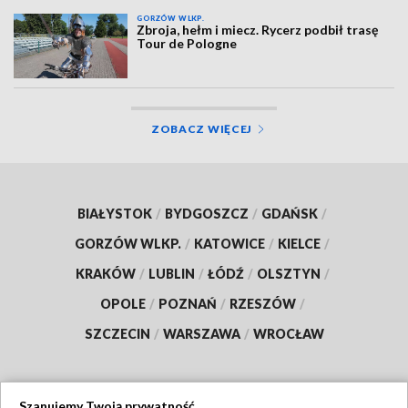
GORZÓW WLKP.
Zbroja, hełm i miecz. Rycerz podbił trasę
Tour de Pologne
ZOBACZ WIĘCEJ
BIAŁYSTOK
/
BYDGOSZCZ
/
GDAŃSK
/
GORZÓW WLKP.
/
KATOWICE
/
KIELCE
/
KRAKÓW
/
LUBLIN
/
ŁÓDŹ
/
OLSZTYN
/
OPOLE
/
POZNAŃ
/
RZESZÓW
/
SZCZECIN
/
WARSZAWA
/
WROCŁAW
Szanujemy Twoją prywatność