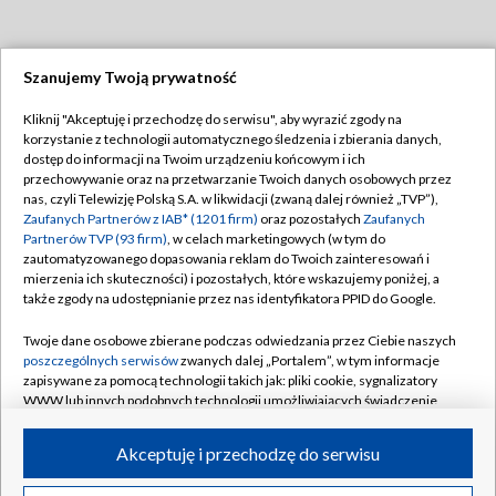
Szanujemy Twoją prywatność
Dołącz do nas:
Kliknij "Akceptuję i przechodzę do serwisu", aby wyrazić zgody na
korzystanie z technologii automatycznego śledzenia i zbierania danych,
TVP
dostęp do informacji na Twoim urządzeniu końcowym i ich
Abonament TVP
przechowywanie oraz na przetwarzanie Twoich danych osobowych przez
Regulamin TVP
nas, czyli Telewizję Polską S.A. w likwidacji (zwaną dalej również „TVP”),
Emisja w TVP
Zaufanych Partnerów z IAB* (1201 firm)
Polityka prywatności
oraz pozostałych
Zaufanych
Partnerów TVP (93 firm)
, w celach marketingowych (w tym do
Centrum informacji TVP
Moje zgody
zautomatyzowanego dopasowania reklam do Twoich zainteresowań i
mierzenia ich skuteczności) i pozostałych, które wskazujemy poniżej, a
Naziemna Telewizja Cyfrowa
Pomoc
także zgody na udostępnianie przez nas identyfikatora PPID do Google.
Sklep TVP
Biuro reklamy
Twoje dane osobowe zbierane podczas odwiedzania przez Ciebie naszych
Rada Programowa
poszczególnych serwisów
zwanych dalej „Portalem”, w tym informacje
Kontakt
zapisywane za pomocą technologii takich jak: pliki cookie, sygnalizatory
System NOS
WWW lub innych podobnych technologii umożliwiających świadczenie
dopasowanych i bezpiecznych usług, personalizację treści oraz reklam,
Informacje o nadawcy
Kanały
udostępnianie funkcji mediów społecznościowych oraz analizowanie
Akceptuję i przechodzę do serwisu
ruchu w Internecie.
Program dla prasy
©2026 Telewizja Polska S.A. w likwidacji