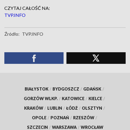
CZYTAJ CAŁOŚĆ NA:
TVP.INFO
Źródło:
TVP.INFO
BIAŁYSTOK
/
BYDGOSZCZ
/
GDAŃSK
/
GORZÓW WLKP.
/
KATOWICE
/
KIELCE
/
KRAKÓW
/
LUBLIN
/
ŁÓDŹ
/
OLSZTYN
/
OPOLE
/
POZNAŃ
/
RZESZÓW
/
SZCZECIN
/
WARSZAWA
/
WROCŁAW