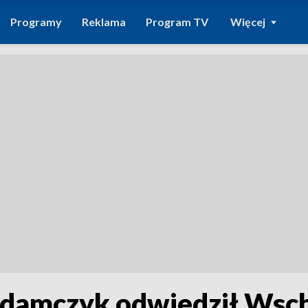
Programy
Reklama
Program TV
Więcej
 Adamczyk odwiedził Wsc