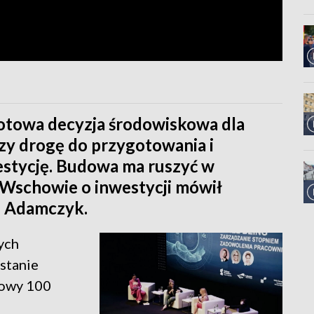
otowa decyzja środowiskowa dla
y drogę do przygotowania i
estycję. Budowa ma ruszyć w
 Wschowie o inwestycji mówił
j Adamczyk.
ych
ostanie
dowy 100