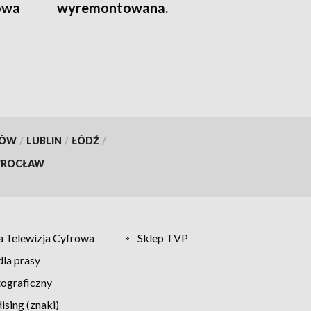
owa
wyremontowana.
KÓW
/
LUBLIN
/
ŁÓDŹ
/
ROCŁAW
 Telewizja Cyfrowa
Sklep TVP
la prasy
tograficzny
sing (znaki)