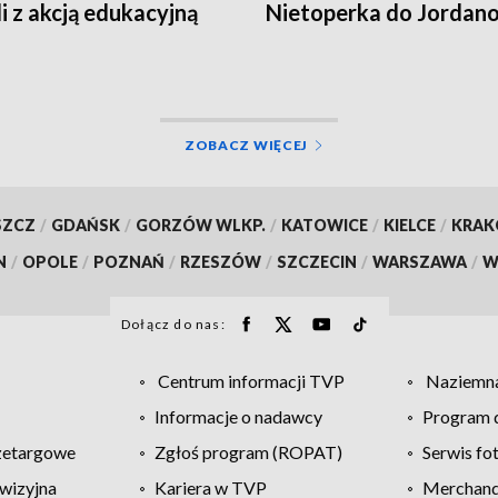
li z akcją edukacyjną
Nietoperka do Jordan
ZOBACZ WIĘCEJ
SZCZ
/
GDAŃSK
/
GORZÓW WLKP.
/
KATOWICE
/
KIELCE
/
KRA
N
/
OPOLE
/
POZNAŃ
/
RZESZÓW
/
SZCZECIN
/
WARSZAWA
/
W
Dołącz do nas:
Centrum informacji TVP
Naziemna
Informacje o nadawcy
Program d
zetargowe
Zgłoś program (ROPAT)
Serwis fo
wizyjna
Kariera w TVP
Merchandi