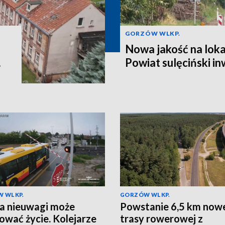
GORZÓW WLKP.
Nowa jakość na lok
.
Powiat sulęciński in
 WLKP.
GORZÓW WLKP.
a nieuwagi może
Powstanie 6,5 km now
ować życie. Kolejarze
trasy rowerowej z