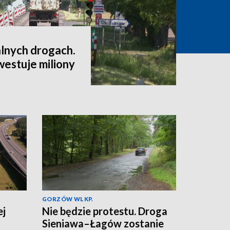
alnych drogach.
westuje miliony
GORZÓW WLKP.
ej
Nie będzie protestu. Droga
Sieniawa–Łagów zostanie