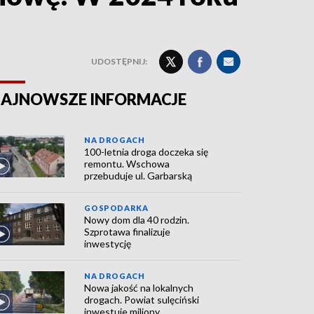
UDOSTĘPNIJ:
AJNOWSZE INFORMACJE
NA DROGACH
100-letnia droga doczeka się
remontu. Wschowa
przebuduje ul. Garbarską
GOSPODARKA
Nowy dom dla 40 rodzin.
Szprotawa finalizuje
inwestycję
NA DROGACH
Nowa jakość na lokalnych
drogach. Powiat sulęciński
inwestuje miliony