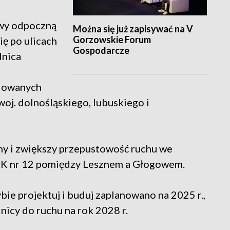
wy odpoczną
Można się już zapisywać na V
Gorzowskie Forum
ię po ulicach
Gospodarcze
dnica
2
dowanych
woj. dolnośląskiego, lubuskiego i
ny i zwiększy przepustowość ruchu we
DK nr 12 pomiędzy Lesznem a Głogowem.
ybie projektuj i buduj zaplanowano na 2025 r.,
icy do ruchu na rok 2028 r.