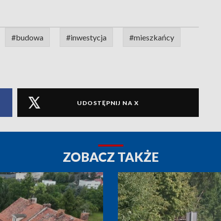
#budowa
#inwestycja
#mieszkańcy
UDOSTĘPNIJ NA X
ZOBACZ TAKŻE