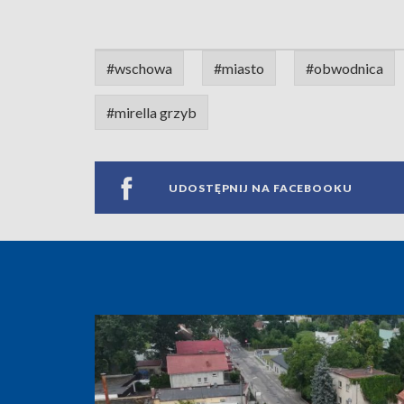
#wschowa
#miasto
#obwodnica
#mirella grzyb
UDOSTĘPNIJ NA FACEBOOKU