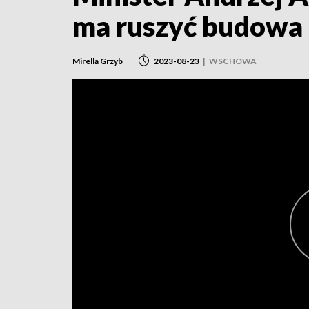
ma ruszyć budowa
Mirella Grzyb
2023-08-23
|
WSCHOWA