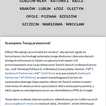
GORZÓW WLKP.
/
KATOWICE
/
KIELCE
/
KRAKÓW
/
LUBLIN
/
ŁÓDŹ
/
OLSZTYN
/
OPOLE
/
POZNAŃ
/
RZESZÓW
/
SZCZECIN
/
WARSZAWA
/
WROCŁAW
Szanujemy Twoją prywatność
Dołącz do nas:
Kliknij "Akceptuję i przechodzę do serwisu", aby wyrazić zgody na
korzystanie z technologii automatycznego śledzenia i zbierania danych,
TVP
dostęp do informacji na Twoim urządzeniu końcowym i ich
Abonament TVP
przechowywanie oraz na przetwarzanie Twoich danych osobowych przez
Regulamin TVP
nas, czyli Telewizję Polską S.A. w likwidacji (zwaną dalej również „TVP”),
Emisja w TVP
Zaufanych Partnerów z IAB* (1201 firm)
Polityka prywatności
oraz pozostałych
Zaufanych
Partnerów TVP (93 firm)
, w celach marketingowych (w tym do
Centrum informacji TVP
Moje zgody
zautomatyzowanego dopasowania reklam do Twoich zainteresowań i
mierzenia ich skuteczności) i pozostałych, które wskazujemy poniżej, a
Naziemna Telewizja Cyfrowa
Pomoc
także zgody na udostępnianie przez nas identyfikatora PPID do Google.
Sklep TVP
Biuro reklamy
Twoje dane osobowe zbierane podczas odwiedzania przez Ciebie naszych
Rada Programowa
poszczególnych serwisów
zwanych dalej „Portalem”, w tym informacje
Kontakt