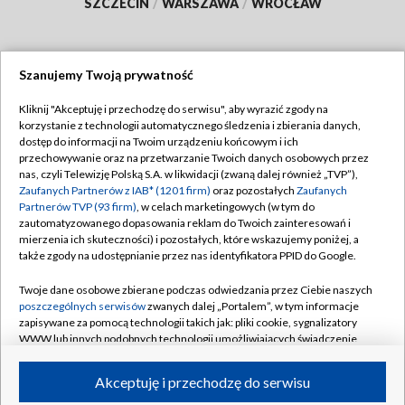
SZCZECIN
/
WARSZAWA
/
WROCŁAW
Szanujemy Twoją prywatność
Dołącz do nas:
Kliknij "Akceptuję i przechodzę do serwisu", aby wyrazić zgody na
korzystanie z technologii automatycznego śledzenia i zbierania danych,
TVP
dostęp do informacji na Twoim urządzeniu końcowym i ich
Abonament TVP
przechowywanie oraz na przetwarzanie Twoich danych osobowych przez
Regulamin TVP
nas, czyli Telewizję Polską S.A. w likwidacji (zwaną dalej również „TVP”),
Emisja w TVP
Polityka prywatności
Zaufanych Partnerów z IAB* (1201 firm)
oraz pozostałych
Zaufanych
Partnerów TVP (93 firm)
, w celach marketingowych (w tym do
Centrum informacji TVP
Moje zgody
zautomatyzowanego dopasowania reklam do Twoich zainteresowań i
mierzenia ich skuteczności) i pozostałych, które wskazujemy poniżej, a
Naziemna Telewizja Cyfrowa
Pomoc
także zgody na udostępnianie przez nas identyfikatora PPID do Google.
Sklep TVP
Biuro reklamy
Twoje dane osobowe zbierane podczas odwiedzania przez Ciebie naszych
Rada Programowa
Kontakt
poszczególnych serwisów
zwanych dalej „Portalem”, w tym informacje
zapisywane za pomocą technologii takich jak: pliki cookie, sygnalizatory
System NOS
WWW lub innych podobnych technologii umożliwiających świadczenie
dopasowanych i bezpiecznych usług, personalizację treści oraz reklam,
Informacje o nadawcy
Kanały
udostępnianie funkcji mediów społecznościowych oraz analizowanie
Akceptuję i przechodzę do serwisu
ruchu w Internecie.
Program dla prasy