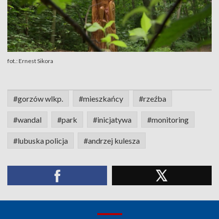
fot.: Ernest Sikora
#gorzów wlkp.
#mieszkańcy
#rzeźba
#wandal
#park
#inicjatywa
#monitoring
#lubuska policja
#andrzej kulesza