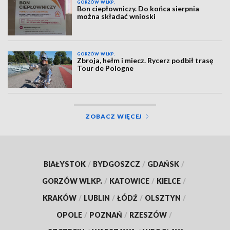
GORZÓW WLKP.
Bon ciepłowniczy. Do końca sierpnia
można składać wnioski
GORZÓW WLKP.
Zbroja, hełm i miecz. Rycerz podbił trasę
Tour de Pologne
ZOBACZ WIĘCEJ
BIAŁYSTOK
/
BYDGOSZCZ
/
GDAŃSK
/
GORZÓW WLKP.
/
KATOWICE
/
KIELCE
/
KRAKÓW
/
LUBLIN
/
ŁÓDŹ
/
OLSZTYN
/
OPOLE
/
POZNAŃ
/
RZESZÓW
/