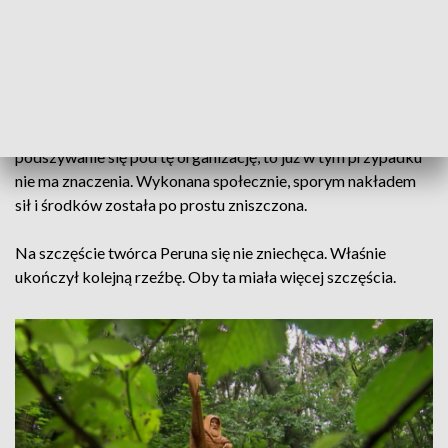
zgody i odpowiedni moment na jej wykonanie nawet 2 lata. W
końcu monument powstał. Cieszył oczy, ale niestety nie
długo i nie wszystkich. Ktoś postanowił na Perunie się
podpisać.
Czy to rzeczywiście pozdrowienia od Antify, czy tylko
podszywanie się pod tę organizację, to już w tym przypadku
nie ma znaczenia. Wykonana społecznie, sporym nakładem
sił i środków została po prostu zniszczona.
Na szczęście twórca Peruna się nie zniechęca. Właśnie
ukończył kolejną rzeźbę. Oby ta miała więcej szczęścia.