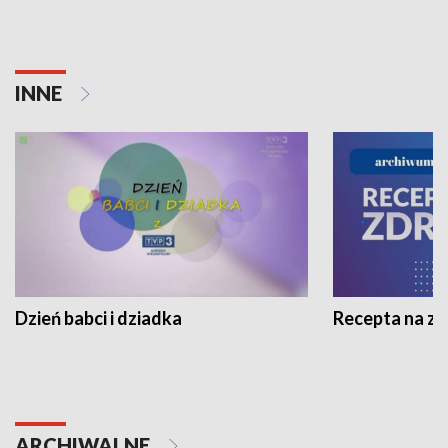
INNE
Dzień babci i dziadka
Recepta na z
ARCHIWALNE