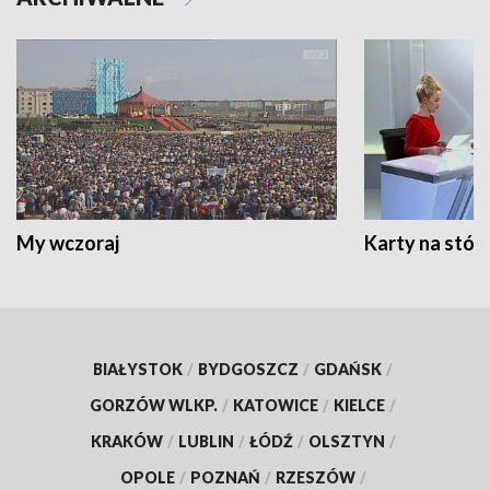
My wczoraj
Karty na stół:
BIAŁYSTOK
/
BYDGOSZCZ
/
GDAŃSK
/
GORZÓW WLKP.
/
KATOWICE
/
KIELCE
/
KRAKÓW
/
LUBLIN
/
ŁÓDŹ
/
OLSZTYN
/
OPOLE
/
POZNAŃ
/
RZESZÓW
/