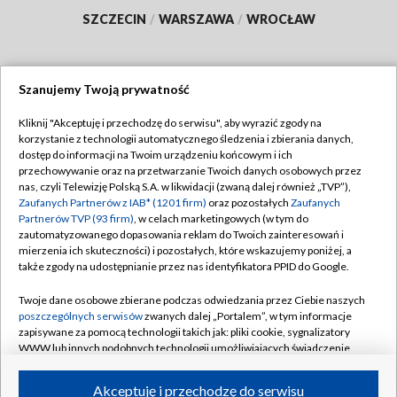
SZCZECIN
/
WARSZAWA
/
WROCŁAW
Szanujemy Twoją prywatność
Dołącz do nas:
Kliknij "Akceptuję i przechodzę do serwisu", aby wyrazić zgody na
korzystanie z technologii automatycznego śledzenia i zbierania danych,
TVP
dostęp do informacji na Twoim urządzeniu końcowym i ich
Abonament TVP
przechowywanie oraz na przetwarzanie Twoich danych osobowych przez
Regulamin TVP
nas, czyli Telewizję Polską S.A. w likwidacji (zwaną dalej również „TVP”),
Emisja w TVP
Polityka prywatności
Zaufanych Partnerów z IAB* (1201 firm)
oraz pozostałych
Zaufanych
Partnerów TVP (93 firm)
, w celach marketingowych (w tym do
Centrum informacji TVP
Moje zgody
zautomatyzowanego dopasowania reklam do Twoich zainteresowań i
mierzenia ich skuteczności) i pozostałych, które wskazujemy poniżej, a
Naziemna Telewizja Cyfrowa
Pomoc
także zgody na udostępnianie przez nas identyfikatora PPID do Google.
Sklep TVP
Biuro reklamy
Twoje dane osobowe zbierane podczas odwiedzania przez Ciebie naszych
Rada Programowa
Kontakt
poszczególnych serwisów
zwanych dalej „Portalem”, w tym informacje
zapisywane za pomocą technologii takich jak: pliki cookie, sygnalizatory
System NOS
WWW lub innych podobnych technologii umożliwiających świadczenie
dopasowanych i bezpiecznych usług, personalizację treści oraz reklam,
Informacje o nadawcy
Kanały
udostępnianie funkcji mediów społecznościowych oraz analizowanie
Akceptuję i przechodzę do serwisu
ruchu w Internecie.