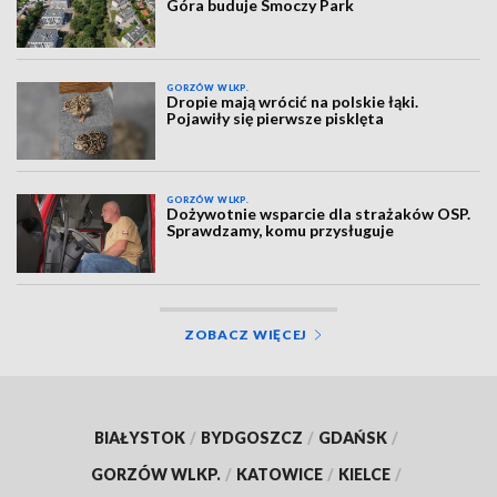
Góra buduje Smoczy Park
GORZÓW WLKP.
Dropie mają wrócić na polskie łąki.
Pojawiły się pierwsze pisklęta
GORZÓW WLKP.
Dożywotnie wsparcie dla strażaków OSP.
Sprawdzamy, komu przysługuje
ZOBACZ WIĘCEJ
BIAŁYSTOK
/
BYDGOSZCZ
/
GDAŃSK
/
GORZÓW WLKP.
/
KATOWICE
/
KIELCE
/