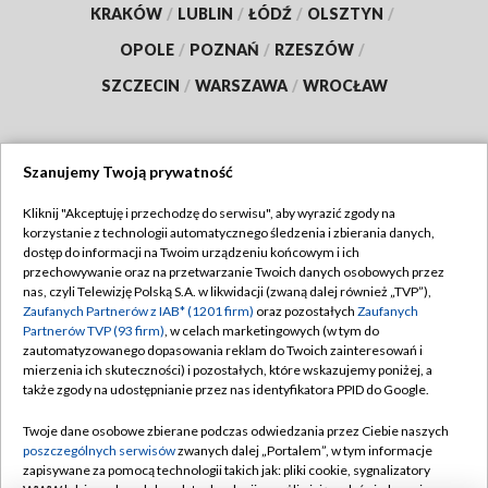
KRAKÓW
/
LUBLIN
/
ŁÓDŹ
/
OLSZTYN
/
OPOLE
/
POZNAŃ
/
RZESZÓW
/
SZCZECIN
/
WARSZAWA
/
WROCŁAW
Szanujemy Twoją prywatność
Dołącz do nas:
Kliknij "Akceptuję i przechodzę do serwisu", aby wyrazić zgody na
korzystanie z technologii automatycznego śledzenia i zbierania danych,
TVP
dostęp do informacji na Twoim urządzeniu końcowym i ich
Abonament TVP
przechowywanie oraz na przetwarzanie Twoich danych osobowych przez
Regulamin TVP
nas, czyli Telewizję Polską S.A. w likwidacji (zwaną dalej również „TVP”),
Emisja w TVP
Polityka prywatności
Zaufanych Partnerów z IAB* (1201 firm)
oraz pozostałych
Zaufanych
Partnerów TVP (93 firm)
, w celach marketingowych (w tym do
Centrum informacji TVP
Moje zgody
zautomatyzowanego dopasowania reklam do Twoich zainteresowań i
mierzenia ich skuteczności) i pozostałych, które wskazujemy poniżej, a
Naziemna Telewizja Cyfrowa
Pomoc
także zgody na udostępnianie przez nas identyfikatora PPID do Google.
Sklep TVP
Biuro reklamy
Twoje dane osobowe zbierane podczas odwiedzania przez Ciebie naszych
Rada Programowa
Kontakt
poszczególnych serwisów
zwanych dalej „Portalem”, w tym informacje
zapisywane za pomocą technologii takich jak: pliki cookie, sygnalizatory
System NOS