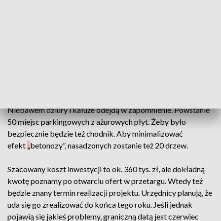
rejon ul. Grabskiego na gorzowskim osiedlu Górczyn. Miejsc
parkingowych z prawdziwego zdarzenia jest tu jak na
lekarstwo, a próby zostawienia samochodu na poboczu
grożą uszkodzeniem podwozia.
O budowę parkingu wnioskowali mieszkańcy w ramach
Budżetu Obywatelskiego na ten rok. Udało się wygrać
głosowanie.
Niebawem dziury i kałuże odejdą w zapomnienie. Powstanie
50 miejsc parkingowych z ażurowych płyt. Żeby było
bezpiecznie będzie też chodnik. Aby minimalizować
efekt
„
betonozy”, nasadzonych zostanie też 20 drzew.
Szacowany koszt inwestycji to ok. 360 tys. zł, ale dokładną
kwotę poznamy po otwarciu ofert w przetargu. Wtedy też
będzie znany termin realizacji projektu. Urzędnicy planują, że
uda się go zrealizować do końca tego roku. Jeśli jednak
pojawią się jakieś problemy, graniczną datą jest czerwiec