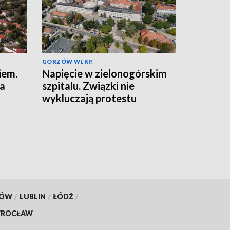
GORZÓW WLKP.
iem.
Napięcie w zielonogórskim
na
szpitalu. Związki nie
wykluczają protestu
KÓW
/
LUBLIN
/
ŁÓDŹ
/
ROCŁAW