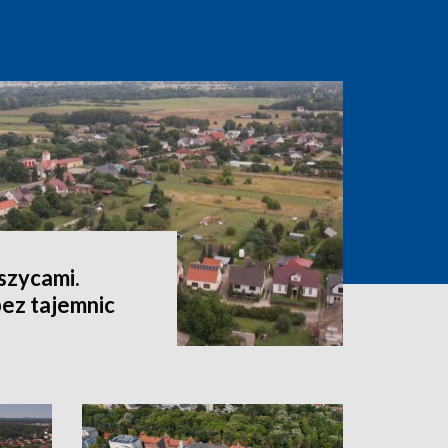
szycami.
ez tajemnic