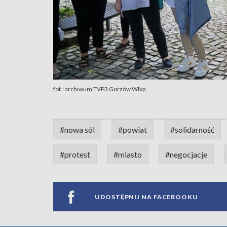
fot.: archiwum TVP3 Gorzów Wlkp.
#nowa sól
#powiat
#solidarność
#protest
#miasto
#negocjacje
UDOSTĘPNIJ NA FACEBOOKU