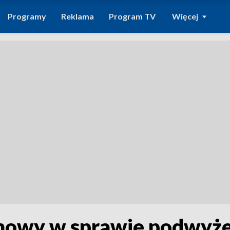
Programy
Reklama
Program TV
Więcej
zmowy w sprawie podwyże