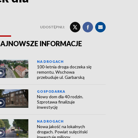
i
UDOSTĘPNIJ:
AJNOWSZE INFORMACJE
NA DROGACH
100-letnia droga doczeka się
remontu. Wschowa
przebuduje ul. Garbarską
GOSPODARKA
Nowy dom dla 40 rodzin.
Szprotawa finalizuje
inwestycję
NA DROGACH
Nowa jakość na lokalnych
drogach. Powiat sulęciński
inwestuje miliony