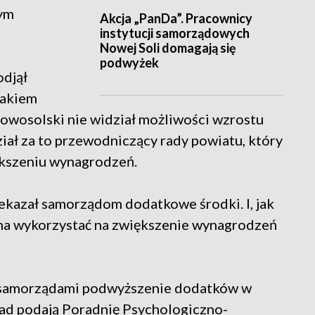
tym
Akcja „PanDa”. Pracownicy
instytucji samorządowych
Nowej Soli domagają się
podwyżek
djął
rakiem
owosolski nie widział możliwości wzrostu
ał za to przewodniczący rady powiatu, który
ększeniu wynagrodzeń.
ekazał samorządom dodatkowe środki. I, jak
żna wykorzystać na zwiększenie wynagrodzeń
 samorządami podwyższenie dodatków w
ład podają Poradnię Psychologiczno-