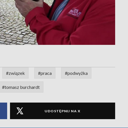
#związek
#praca
#podwyżka
#tomasz burchardt
UDOSTĘPNIJ NA X