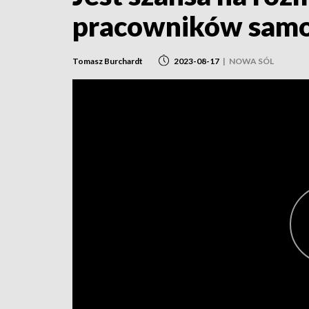
pracowników samo
Tomasz Burchardt
2023-08-17
|
NOWA SÓL