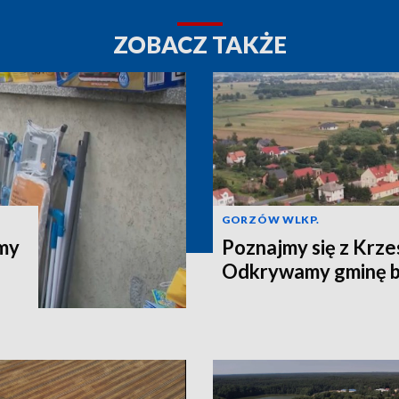
ZOBACZ TAKŻE
GORZÓW WLKP.
jmy
Poznajmy się z Krze
Odkrywamy gminę b