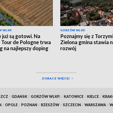
 WLKP.
GORZÓW WLKP.
e już są gotowi. Na
Poznajmy się z Torzym
e Tour de Pologne trwa
Zielona gmina stawia 
g na najlepszy doping
rozwój
ZOBACZ WIĘCEJ
SZCZ
/
GDAŃSK
/
GORZÓW WLKP.
/
KATOWICE
/
KIELCE
/
KRA
N
/
OPOLE
/
POZNAŃ
/
RZESZÓW
/
SZCZECIN
/
WARSZAWA
/
W