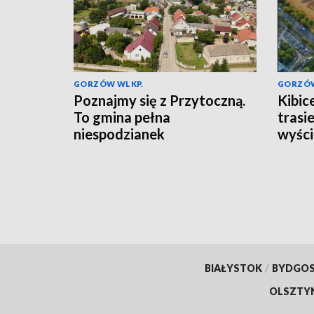
GORZÓW WLKP.
GORZÓW
Poznajmy się z Przytoczną.
Kibic
To gmina pełna
trasi
niespodzianek
wyści
BIAŁYSTOK
/
BYDGO
OLSZTY