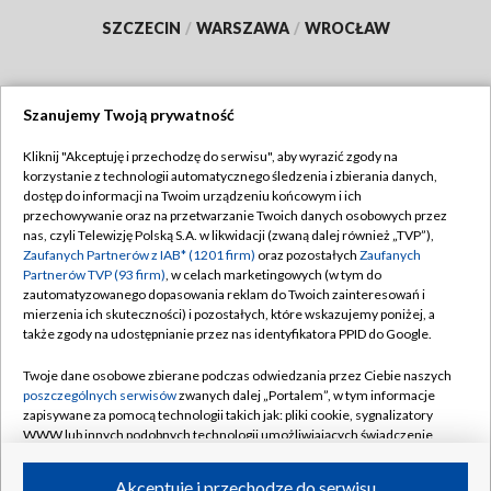
SZCZECIN
/
WARSZAWA
/
WROCŁAW
Szanujemy Twoją prywatność
Dołącz do nas:
Kliknij "Akceptuję i przechodzę do serwisu", aby wyrazić zgody na
korzystanie z technologii automatycznego śledzenia i zbierania danych,
TVP
dostęp do informacji na Twoim urządzeniu końcowym i ich
Abonament TVP
przechowywanie oraz na przetwarzanie Twoich danych osobowych przez
Regulamin TVP
nas, czyli Telewizję Polską S.A. w likwidacji (zwaną dalej również „TVP”),
Emisja w TVP
Zaufanych Partnerów z IAB* (1201 firm)
Polityka prywatności
oraz pozostałych
Zaufanych
Partnerów TVP (93 firm)
, w celach marketingowych (w tym do
Centrum informacji TVP
Moje zgody
zautomatyzowanego dopasowania reklam do Twoich zainteresowań i
mierzenia ich skuteczności) i pozostałych, które wskazujemy poniżej, a
Naziemna Telewizja Cyfrowa
Pomoc
także zgody na udostępnianie przez nas identyfikatora PPID do Google.
Sklep TVP
Biuro reklamy
Twoje dane osobowe zbierane podczas odwiedzania przez Ciebie naszych
Rada Programowa
poszczególnych serwisów
zwanych dalej „Portalem”, w tym informacje
Kontakt
zapisywane za pomocą technologii takich jak: pliki cookie, sygnalizatory
System NOS
WWW lub innych podobnych technologii umożliwiających świadczenie
dopasowanych i bezpiecznych usług, personalizację treści oraz reklam,
Informacje o nadawcy
Kanały
udostępnianie funkcji mediów społecznościowych oraz analizowanie
Akceptuję i przechodzę do serwisu