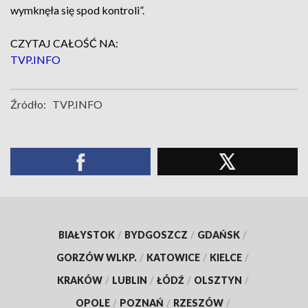
wymknęła się spod kontroli”.
CZYTAJ CAŁOŚĆ NA:
TVP.INFO
Źródło:
TVP.INFO
BIAŁYSTOK
/
BYDGOSZCZ
/
GDAŃSK
/
GORZÓW WLKP.
/
KATOWICE
/
KIELCE
/
KRAKÓW
/
LUBLIN
/
ŁÓDŹ
/
OLSZTYN
/
OPOLE
/
POZNAŃ
/
RZESZÓW
/