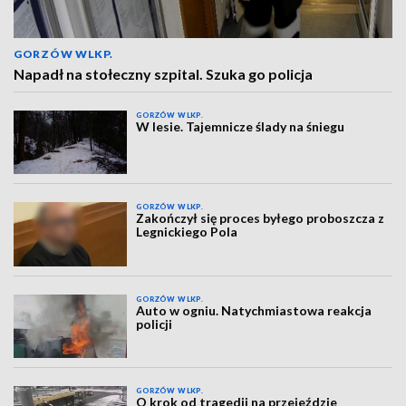
GORZÓW WLKP.
Napadł na stołeczny szpital. Szuka go policja
GORZÓW WLKP.
W lesie. Tajemnicze ślady na śniegu
GORZÓW WLKP.
Zakończył się proces byłego proboszcza z
Legnickiego Pola
GORZÓW WLKP.
Auto w ogniu. Natychmiastowa reakcja
policji
GORZÓW WLKP.
O krok od tragedii na przejeździe