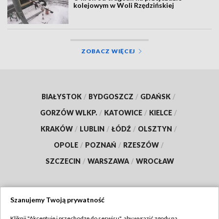
kolejowym w Woli Rzędzińskiej
ZOBACZ WIĘCEJ
BIAŁYSTOK
/
BYDGOSZCZ
/
GDAŃSK
/
GORZÓW WLKP.
/
KATOWICE
/
KIELCE
/
KRAKÓW
/
LUBLIN
/
ŁÓDŹ
/
OLSZTYN
/
OPOLE
/
POZNAŃ
/
RZESZÓW
/
SZCZECIN
/
WARSZAWA
/
WROCŁAW
Szanujemy Twoją prywatność
Dołącz do nas:
Kliknij "Akceptuję i przechodzę do serwisu", aby wyrazić zgody na