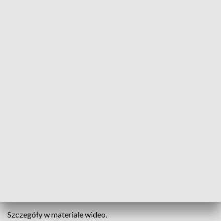
Informacje Lubuskie, 16.08.2023
Przebudowa ul. Kosynierów Gdyńskich w Gorzowie
miała 16 sierpnia wkroczyć w kolejny etap. Tak się
jednak nie stało. Długi weekend pokrzyżował plany
i dopiero jutro lub w piątek jej odcinek od ul.
Jagiellończyka do ul. Mościckiego zostanie
zwężony do nitki tylko w jednym kierunku.
Wszystko po to, by gorzowskie wodociągi mogły
wymienić instalację w tym miejscu.
Szczegóły w materiale wideo.