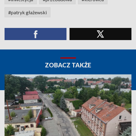
#patryk głażewski
ZOBACZ TAKŻE