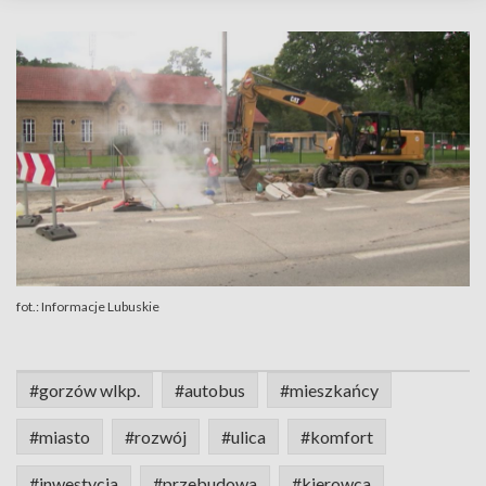
fot.: Informacje Lubuskie
#gorzów wlkp.
#autobus
#mieszkańcy
#miasto
#rozwój
#ulica
#komfort
#inwestycja
#przebudowa
#kierowca