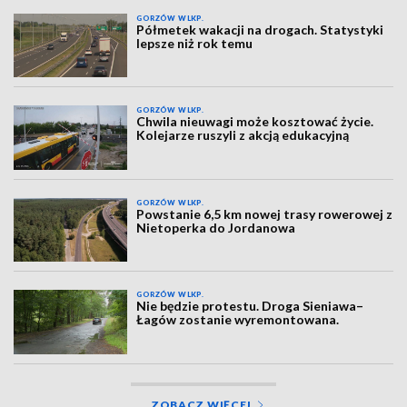
GORZÓW WLKP.
Półmetek wakacji na drogach. Statystyki
lepsze niż rok temu
GORZÓW WLKP.
Chwila nieuwagi może kosztować życie.
Kolejarze ruszyli z akcją edukacyjną
GORZÓW WLKP.
Powstanie 6,5 km nowej trasy rowerowej z
Nietoperka do Jordanowa
GORZÓW WLKP.
Nie będzie protestu. Droga Sieniawa–
Łagów zostanie wyremontowana.
ZOBACZ WIĘCEJ