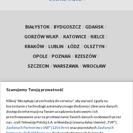
BIAŁYSTOK
/
BYDGOSZCZ
/
GDAŃSK
/
GORZÓW WLKP.
/
KATOWICE
/
KIELCE
/
KRAKÓW
/
LUBLIN
/
ŁÓDŹ
/
OLSZTYN
/
OPOLE
/
POZNAŃ
/
RZESZÓW
/
SZCZECIN
/
WARSZAWA
/
WROCŁAW
Szanujemy Twoją prywatność
Dołącz do nas:
Kliknij "Akceptuję i przechodzę do serwisu", aby wyrazić zgody na
korzystanie z technologii automatycznego śledzenia i zbierania danych,
TVP
dostęp do informacji na Twoim urządzeniu końcowym i ich
Abonament TVP
przechowywanie oraz na przetwarzanie Twoich danych osobowych przez
Regulamin TVP
nas, czyli Telewizję Polską S.A. w likwidacji (zwaną dalej również „TVP”),
Emisja w TVP
Polityka prywatności
Zaufanych Partnerów z IAB* (1201 firm)
oraz pozostałych
Zaufanych
Partnerów TVP (93 firm)
, w celach marketingowych (w tym do