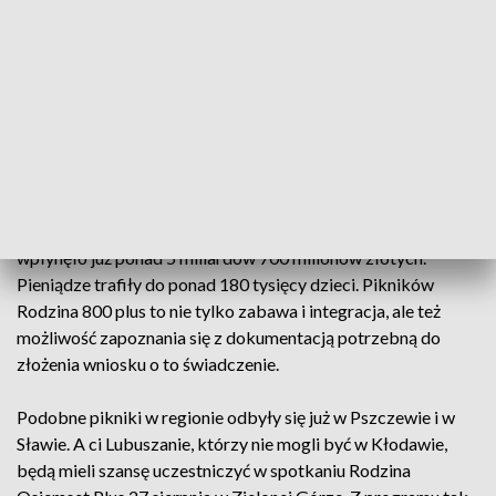
Podczas gdy dzieci dobrze się bawiły, dorośli mogli
porozmawiać z przedstawicielami Zakładu Ubezpieczeń
Społecznych i politykami o zmianach w rządowych
programach socjalnych. Głównie w programie 500 plus.
Podniesienie świadczenia do kwoty 800 złotych było
konieczne ze względu na inflację i wojnę w Ukrainie, co
przekłada się na wzrost cen i koszty utrzymania.
Do województwa lubuskiego w ramach programu 500 plus
wpłynęło już ponad 5 miliardów 700 milionów złotych.
Pieniądze trafiły do ponad 180 tysięcy dzieci. Pikników
Rodzina 800 plus to nie tylko zabawa i integracja, ale też
możliwość zapoznania się z dokumentacją potrzebną do
złożenia wniosku o to świadczenie.
Podobne pikniki w regionie odbyły się już w Pszczewie i w
Sławie. A ci Lubuszanie, którzy nie mogli być w Kłodawie,
będą mieli szansę uczestniczyć w spotkaniu Rodzina