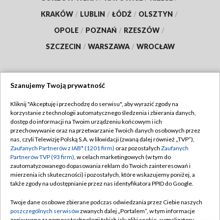
KRAKÓW
/
LUBLIN
/
ŁÓDŹ
/
OLSZTYN
/
OPOLE
/
POZNAŃ
/
RZESZÓW
/
SZCZECIN
/
WARSZAWA
/
WROCŁAW
Szanujemy Twoją prywatność
Dołącz do nas:
Kliknij "Akceptuję i przechodzę do serwisu", aby wyrazić zgody na
korzystanie z technologii automatycznego śledzenia i zbierania danych,
TVP
dostęp do informacji na Twoim urządzeniu końcowym i ich
Abonament TVP
przechowywanie oraz na przetwarzanie Twoich danych osobowych przez
Regulamin TVP
nas, czyli Telewizję Polską S.A. w likwidacji (zwaną dalej również „TVP”),
Emisja w TVP
Polityka prywatności
Zaufanych Partnerów z IAB* (1201 firm)
oraz pozostałych
Zaufanych
Partnerów TVP (93 firm)
, w celach marketingowych (w tym do
Centrum informacji TVP
Moje zgody
zautomatyzowanego dopasowania reklam do Twoich zainteresowań i
mierzenia ich skuteczności) i pozostałych, które wskazujemy poniżej, a
Naziemna Telewizja Cyfrowa
Pomoc
także zgody na udostępnianie przez nas identyfikatora PPID do Google.
Sklep TVP
Biuro reklamy
Twoje dane osobowe zbierane podczas odwiedzania przez Ciebie naszych
Rada Programowa
Kontakt
poszczególnych serwisów
zwanych dalej „Portalem”, w tym informacje
zapisywane za pomocą technologii takich jak: pliki cookie, sygnalizatory