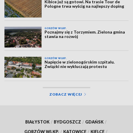
Kibice już są gotowi. Na trasie Tour de
Pologne trwa wyścig na najlepszy doping
GORZÓW WLKP.
Poznajmy się z Torzymiem. Zielona gmina
stawia na rozwój
GORZÓW WLKP.
Napięcie w zielonogórskim szpitalu.
Związki nie wykluczają protestu
ZOBACZ WIĘCEJ
BIAŁYSTOK
/
BYDGOSZCZ
/
GDAŃSK
/
GORZÓW WLKP.
/
KATOWICE
/
KIELCE
/