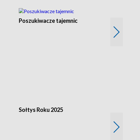
Poszukiwacze tajemnic
Kostrzyn na 
h
Sołtys Roku 2025
20 lat minęł
Wlkp.