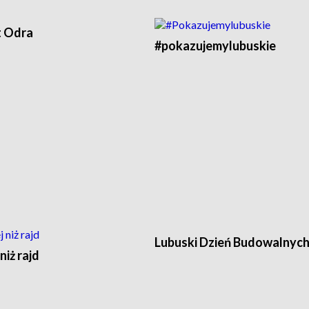
t Odra
#pokazujemylubuskie
Lubuski Dzień Budowalnyc
niż rajd