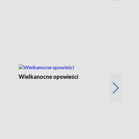
Wielkanocne opowieści
Lubuskie Wa