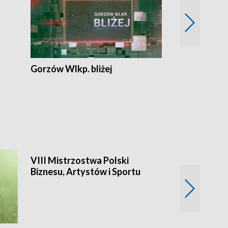
Lubuskie bliż
Gorzów Wlkp. bliżej
VIII Mistrzostwa Polski
Cztery kwar
Biznesu, Artystów i Sportu