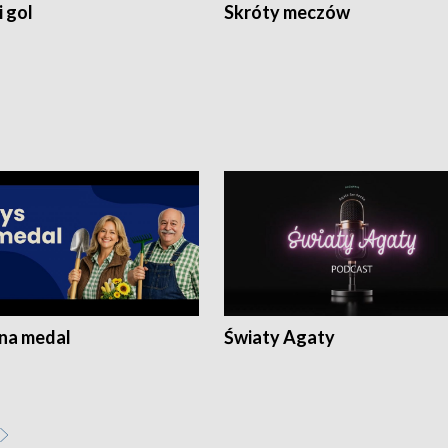
 gol
Skróty meczów
 na medal
Światy Agaty