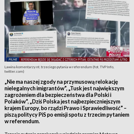
Lawina komentarzy nt. trzeciego pytania w referendum (fot. TVP Info,
twitter.com)
„Nie ma naszej zgody na przymusową relokację
nielegalnych imigrantów”, „Tusk jest największym
zagrożeniem dla bezpieczeństwa dla Polski i
Polaków”, „Dziś Polska jest najbezpieczniejszym
krajem Europy, bo rządzi Prawo i Sprawiedliwość” –
piszą politycy PiS po emisji spotu z trzecim pytaniem
w referendum.
Trzecie pytanie przekazał w niedzielę premier Mateusz