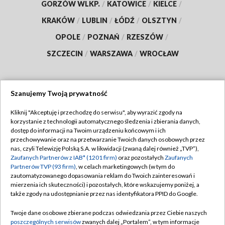
GORZÓW WLKP.
/
KATOWICE
/
KIELCE
/
KRAKÓW
/
LUBLIN
/
ŁÓDŹ
/
OLSZTYN
/
OPOLE
/
POZNAŃ
/
RZESZÓW
/
SZCZECIN
/
WARSZAWA
/
WROCŁAW
Szanujemy Twoją prywatność
Dołącz do nas:
Kliknij "Akceptuję i przechodzę do serwisu", aby wyrazić zgody na
korzystanie z technologii automatycznego śledzenia i zbierania danych,
TVP
dostęp do informacji na Twoim urządzeniu końcowym i ich
Abonament TVP
przechowywanie oraz na przetwarzanie Twoich danych osobowych przez
Regulamin TVP
nas, czyli Telewizję Polską S.A. w likwidacji (zwaną dalej również „TVP”),
Emisja w TVP
Zaufanych Partnerów z IAB* (1201 firm)
Polityka prywatności
oraz pozostałych
Zaufanych
Partnerów TVP (93 firm)
, w celach marketingowych (w tym do
Centrum informacji TVP
Moje zgody
zautomatyzowanego dopasowania reklam do Twoich zainteresowań i
mierzenia ich skuteczności) i pozostałych, które wskazujemy poniżej, a
Naziemna Telewizja Cyfrowa
Pomoc
także zgody na udostępnianie przez nas identyfikatora PPID do Google.
Sklep TVP
Biuro reklamy
Twoje dane osobowe zbierane podczas odwiedzania przez Ciebie naszych
Rada Programowa
poszczególnych serwisów
zwanych dalej „Portalem”, w tym informacje
Kontakt