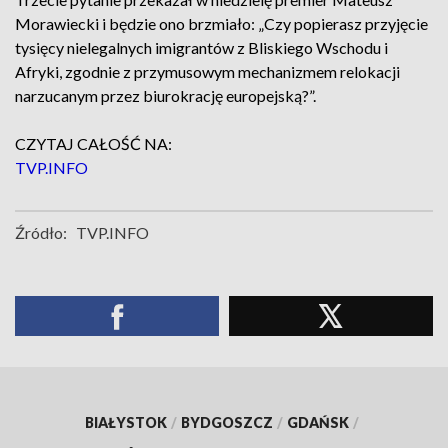
Morawiecki i będzie ono brzmiało: „Czy popierasz przyjęcie
tysięcy nielegalnych imigrantów z Bliskiego Wschodu i
Afryki, zgodnie z przymusowym mechanizmem relokacji
narzucanym przez biurokrację europejską?”.
CZYTAJ CAŁOŚĆ NA:
TVP.INFO
Źródło:
TVP.INFO
BIAŁYSTOK
/
BYDGOSZCZ
/
GDAŃSK
/