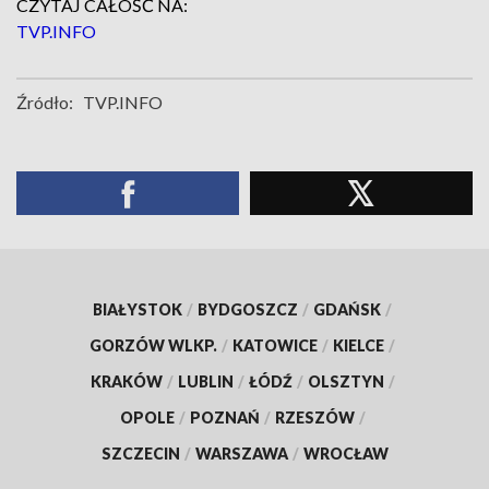
CZYTAJ CAŁOŚĆ NA:
TVP.INFO
Źródło:
TVP.INFO
BIAŁYSTOK
/
BYDGOSZCZ
/
GDAŃSK
/
GORZÓW WLKP.
/
KATOWICE
/
KIELCE
/
KRAKÓW
/
LUBLIN
/
ŁÓDŹ
/
OLSZTYN
/
OPOLE
/
POZNAŃ
/
RZESZÓW
/
SZCZECIN
/
WARSZAWA
/
WROCŁAW