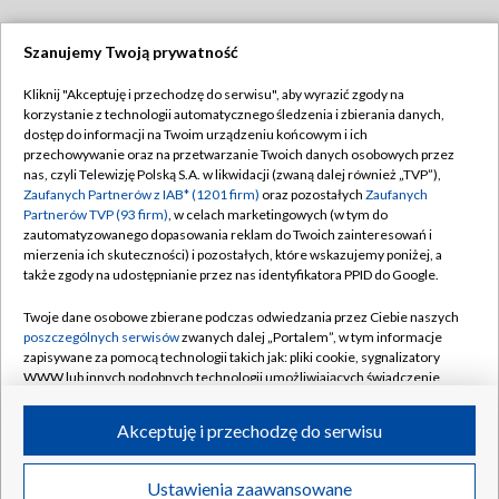
Szanujemy Twoją prywatność
Dołącz do nas:
Kliknij "Akceptuję i przechodzę do serwisu", aby wyrazić zgody na
korzystanie z technologii automatycznego śledzenia i zbierania danych,
TVP
dostęp do informacji na Twoim urządzeniu końcowym i ich
Abonament TVP
przechowywanie oraz na przetwarzanie Twoich danych osobowych przez
Regulamin TVP
nas, czyli Telewizję Polską S.A. w likwidacji (zwaną dalej również „TVP”),
Emisja w TVP
Zaufanych Partnerów z IAB* (1201 firm)
Polityka prywatności
oraz pozostałych
Zaufanych
Partnerów TVP (93 firm)
, w celach marketingowych (w tym do
Centrum informacji TVP
Moje zgody
zautomatyzowanego dopasowania reklam do Twoich zainteresowań i
mierzenia ich skuteczności) i pozostałych, które wskazujemy poniżej, a
Naziemna Telewizja Cyfrowa
Pomoc
także zgody na udostępnianie przez nas identyfikatora PPID do Google.
Sklep TVP
Biuro reklamy
Twoje dane osobowe zbierane podczas odwiedzania przez Ciebie naszych
Rada Programowa
poszczególnych serwisów
zwanych dalej „Portalem”, w tym informacje
Kontakt
zapisywane za pomocą technologii takich jak: pliki cookie, sygnalizatory
System NOS
WWW lub innych podobnych technologii umożliwiających świadczenie
dopasowanych i bezpiecznych usług, personalizację treści oraz reklam,
Informacje o nadawcy
Kanały
udostępnianie funkcji mediów społecznościowych oraz analizowanie
Akceptuję i przechodzę do serwisu
ruchu w Internecie.
Program dla prasy
©2026 Telewizja Polska S.A. w likwidacji
Biuro Reklamy
Twoje dane osobowe zbierane podczas odwiedzania przez Ciebie
Ustawienia zaawansowane