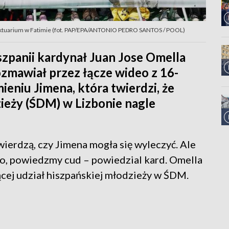
nktuarium w Fatimie (fot. PAP/EPA/ANTONIO PEDRO SANTOS / POOL)
zpanii kardynał Juan Jose Omella
ozmawiał przez łącze wideo z 16-
ieniu Jimena, która twierdzi, że
eży (ŚDM) w Lizbonie nagle
wierdzą, czy Jimena mogła się wyleczyć. Ale
ego, powiedzmy cud – powiedzial kard. Omella
cej udział hiszpańskiej młodzieży w ŚDM.