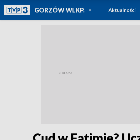
POWRÓT DO
GORZÓW WLKP.
Aktualności
TVP REGIONY
Cud w Fatimie? Uc