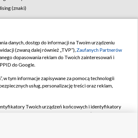
sing (znaki)
klamy
Kontakt
rania danych, dostęp do informacji na Twoim urządzeniu
idacji (zwaną dalej również „TVP”),
Zaufanych Partnerów
anego dopasowania reklam do Twoich zainteresowań i
a PPID do Google.
”, w tym informacje zapisywane za pomocą technologii
zpiecznych usług, personalizację treści oraz reklam,
identyfikatory Twoich urządzeń końcowych i identyfikatory
P,
Zaufanych Partnerów z IAB
oraz pozostałych
Zaufanych
 wyboru podstawowych reklam, wyboru spersonalizowanych
ch treści, pomiaru wydajności reklam, pomiaru wydajności
nia bezpieczeństwa, zapobiegania oszustwom i usuwania