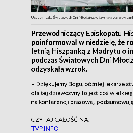
Uczestniczka Światowych Dni Młodzieży odzyskała wzrok w sa
Przewodniczący Episkopatu His
poinformował w niedzielę, że r
letnią Hiszpanką z Madrytu o im
podczas Światowych Dni Młodzi
odzyskała wzrok.
– Dziękujemy Bogu, później lekarze st
dla tej dziewczyny to jest coś wielki
na konferencji prasowej, podsumowują
CZYTAJ CAŁOŚĆ NA:
TVP.INFO