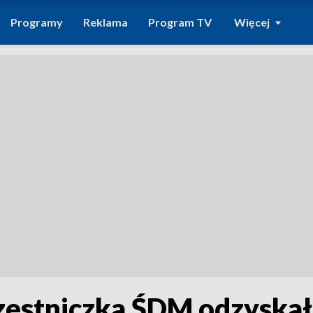
Programy
Reklama
Program TV
Więcej
zestniczka ŚDM odzyska