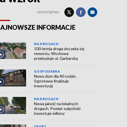
UDOSTĘPNIJ:
AJNOWSZE INFORMACJE
NA DROGACH
100-letnia droga doczeka się
remontu. Wschowa
przebuduje ul. Garbarską
GOSPODARKA
Nowy dom dla 40 rodzin.
Szprotawa finalizuje
inwestycję
NA DROGACH
Nowa jakość na lokalnych
drogach. Powiat sulęciński
inwestuje miliony
SPORT