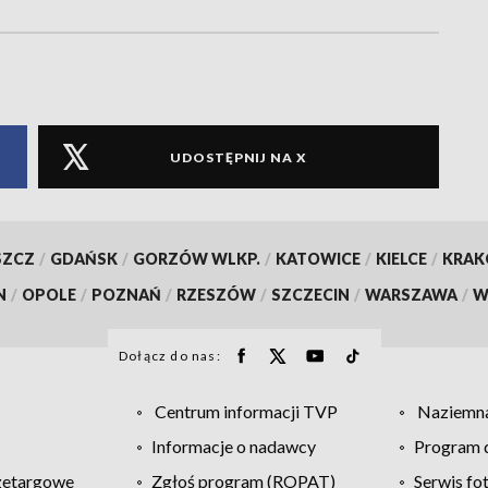
UDOSTĘPNIJ NA X
SZCZ
/
GDAŃSK
/
GORZÓW WLKP.
/
KATOWICE
/
KIELCE
/
KRA
N
/
OPOLE
/
POZNAŃ
/
RZESZÓW
/
SZCZECIN
/
WARSZAWA
/
W
Dołącz do nas:
Centrum informacji TVP
Naziemna
Informacje o nadawcy
Program d
zetargowe
Zgłoś program (ROPAT)
Serwis fo