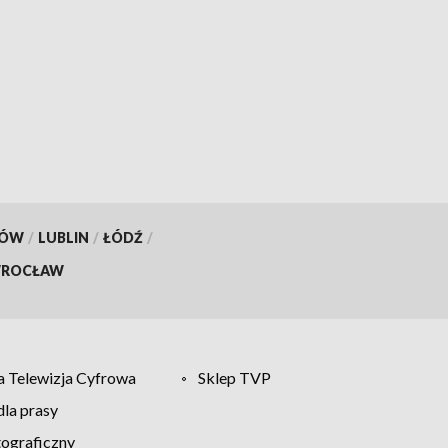
KÓW
/
LUBLIN
/
ŁÓDŹ
/
ROCŁAW
 Telewizja Cyfrowa
Sklep TVP
la prasy
tograficzny