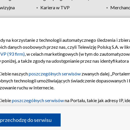
wizyjna
Kariera w TVP
Merchandi
Polityka prywatności
Moje zgody
Pomoc
Biuro re
ody na korzystanie z technologii automatycznego śledzenia i zbie
 danych osobowych przez nas, czyli Telewizję Polską S.A. w likw
VP (93 firm)
, w celach marketingowych (w tym do zautomatyzow
 poniżej, a także zgody na udostępnianie przez nas identyfikator
Ciebie naszych
poszczególnych serwisów
zwanych dalej „Portalem
obnych technologii umożliwiających świadczenie dopasowanych i be
zowanie ruchu w Internecie.
Ciebie
poszczególnych serwisów
na Portalu, takie jak adresy IP, 
sach Portalu czy historia odwiedzin będą przetwarzane przez TV
ji: przechowywania informacji na urządzeniu lub dostęp do nich,
©2026 Telewizja Polska S.A. w likwidacji
 przechodzę do serwisu
enia profilu spersonalizowanych treści, wyboru spersonalizowany
inii odbiorców, opracowywania i ulepszania produktów, zapewnie