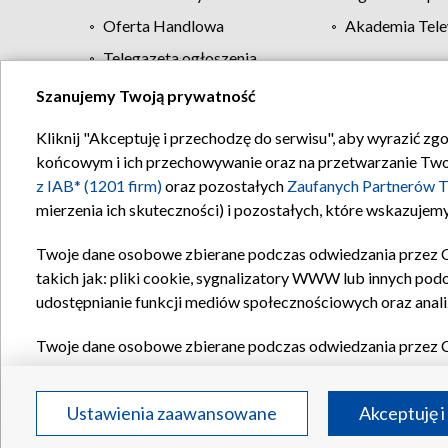
Oferta Handlowa
Akademia Tele
Telegazeta ogłoszenia
Szanujemy Twoją prywatność
Regulamin TVP
Kliknij "Akceptuję i przechodzę do serwisu", aby wyrazić zg
końcowym i ich przechowywanie oraz na przetwarzanie Twoich
z IAB* (1201 firm)
oraz pozostałych
Zaufanych Partnerów T
mierzenia ich skuteczności) i pozostałych, które wskazujemy
Twoje dane osobowe zbierane podczas odwiedzania przez 
takich jak: pliki cookie, sygnalizatory WWW lub innych pod
udostępnianie funkcji mediów społecznościowych oraz anali
Twoje dane osobowe zbierane podczas odwiedzania przez 
plików cookie, informacje o Twoich wyszukiwaniach w serwi
Partnerów TVP
dla realizacji następujących celów i funkc
Ustawienia zaawansowane
Akceptuję i
reklam, tworzenia profilu spersonalizowanych reklam, tworz
treści, stosowania badań rynkowych w celu generowania op