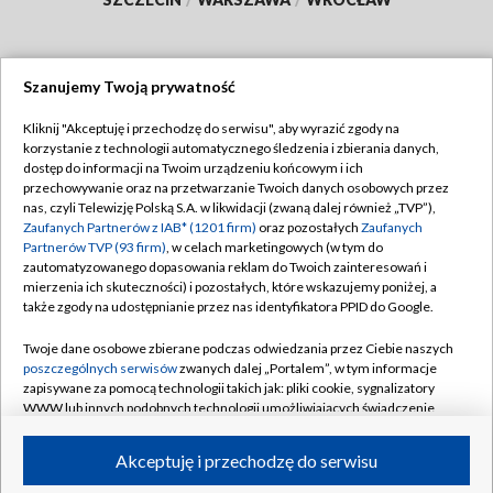
Szanujemy Twoją prywatność
Dołącz do nas:
Kliknij "Akceptuję i przechodzę do serwisu", aby wyrazić zgody na
korzystanie z technologii automatycznego śledzenia i zbierania danych,
TVP
dostęp do informacji na Twoim urządzeniu końcowym i ich
Abonament TVP
przechowywanie oraz na przetwarzanie Twoich danych osobowych przez
Regulamin TVP
nas, czyli Telewizję Polską S.A. w likwidacji (zwaną dalej również „TVP”),
Emisja w TVP
Zaufanych Partnerów z IAB* (1201 firm)
Polityka prywatności
oraz pozostałych
Zaufanych
Partnerów TVP (93 firm)
, w celach marketingowych (w tym do
Centrum informacji TVP
Moje zgody
zautomatyzowanego dopasowania reklam do Twoich zainteresowań i
mierzenia ich skuteczności) i pozostałych, które wskazujemy poniżej, a
Naziemna Telewizja Cyfrowa
Pomoc
także zgody na udostępnianie przez nas identyfikatora PPID do Google.
Sklep TVP
Biuro reklamy
Twoje dane osobowe zbierane podczas odwiedzania przez Ciebie naszych
Rada Programowa
poszczególnych serwisów
zwanych dalej „Portalem”, w tym informacje
Kontakt
zapisywane za pomocą technologii takich jak: pliki cookie, sygnalizatory
System NOS
WWW lub innych podobnych technologii umożliwiających świadczenie
dopasowanych i bezpiecznych usług, personalizację treści oraz reklam,
Informacje o nadawcy
Kanały
udostępnianie funkcji mediów społecznościowych oraz analizowanie
Akceptuję i przechodzę do serwisu
ruchu w Internecie.
Program dla prasy