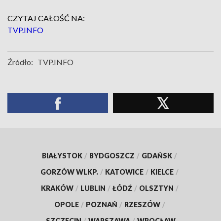
CZYTAJ CAŁOŚĆ NA:
TVP.INFO
Źródło:
TVP.INFO
BIAŁYSTOK
/
BYDGOSZCZ
/
GDAŃSK
/
GORZÓW WLKP.
/
KATOWICE
/
KIELCE
/
KRAKÓW
/
LUBLIN
/
ŁÓDŹ
/
OLSZTYN
/
OPOLE
/
POZNAŃ
/
RZESZÓW
/
SZCZECIN
/
WARSZAWA
/
WROCŁAW