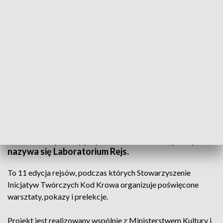
Projekt Laboratorium Rejs zawitał do Cigacic w gminie Sulechów
Do Cigacic w gminie Sulechów przypłynął
wyjątkowy statek. Na jego pokładzie młodzi
Lubuszanie poznają tajniki sztuki filmowej. Projekt
nazywa się Laboratorium Rejs.
To 11 edycja rejsów, podczas których Stowarzyszenie
Inicjatyw Twórczych Kod Krowa organizuje poświęcone
warsztaty, pokazy i prelekcje.
Projekt jest realizowany wspólnie z Ministerstwem Kultury i