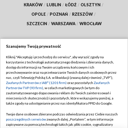
KRAKÓW
/
LUBLIN
/
ŁÓDŹ
/
OLSZTYN
/
OPOLE
/
POZNAŃ
/
RZESZÓW
/
SZCZECIN
/
WARSZAWA
/
WROCŁAW
Szanujemy Twoją prywatność
Dołącz do nas:
Kliknij "Akceptuję i przechodzę do serwisu", aby wyrazić zgody na
korzystanie z technologii automatycznego śledzenia i zbierania danych,
TVP
dostęp do informacji na Twoim urządzeniu końcowym i ich
Abonament TVP
przechowywanie oraz na przetwarzanie Twoich danych osobowych przez
Regulamin TVP
nas, czyli Telewizję Polską S.A. w likwidacji (zwaną dalej również „TVP”),
Emisja w TVP
Polityka prywatności
Zaufanych Partnerów z IAB* (1201 firm)
oraz pozostałych
Zaufanych
Partnerów TVP (93 firm)
, w celach marketingowych (w tym do
Centrum informacji TVP
Moje zgody
zautomatyzowanego dopasowania reklam do Twoich zainteresowań i
mierzenia ich skuteczności) i pozostałych, które wskazujemy poniżej, a
Naziemna Telewizja Cyfrowa
Pomoc
także zgody na udostępnianie przez nas identyfikatora PPID do Google.
Sklep TVP
Biuro reklamy
Twoje dane osobowe zbierane podczas odwiedzania przez Ciebie naszych
Rada Programowa
Kontakt
poszczególnych serwisów
zwanych dalej „Portalem”, w tym informacje
zapisywane za pomocą technologii takich jak: pliki cookie, sygnalizatory
System NOS