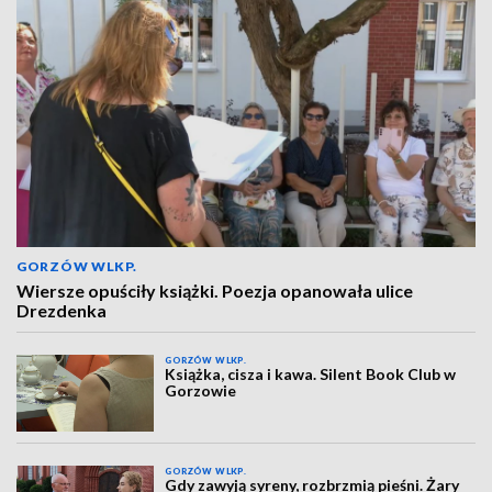
GORZÓW WLKP.
Wiersze opuściły książki. Poezja opanowała ulice
Drezdenka
GORZÓW WLKP.
Książka, cisza i kawa. Silent Book Club w
Gorzowie
GORZÓW WLKP.
Gdy zawyją syreny, rozbrzmią pieśni. Żary