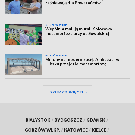
zaśpiewają dla Powstańców
GORZÓW WLKP.
Wspólnie malują mural. Kolorowa
metamorfoza przy ul. Suwalskiej
GORZÓW WLKP.
Miliony na modernizację. Amfiteatr w
Lubsku przejdzie metamorfozę
ZOBACZ WIĘCEJ
BIAŁYSTOK
/
BYDGOSZCZ
/
GDAŃSK
/
GORZÓW WLKP.
/
KATOWICE
/
KIELCE
/