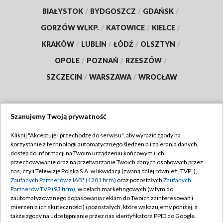
BIAŁYSTOK
/
BYDGOSZCZ
/
GDAŃSK
/
GORZÓW WLKP.
/
KATOWICE
/
KIELCE
/
KRAKÓW
/
LUBLIN
/
ŁÓDŹ
/
OLSZTYN
/
OPOLE
/
POZNAŃ
/
RZESZÓW
/
SZCZECIN
/
WARSZAWA
/
WROCŁAW
Szanujemy Twoją prywatność
Dołącz do nas:
Kliknij "Akceptuję i przechodzę do serwisu", aby wyrazić zgody na
korzystanie z technologii automatycznego śledzenia i zbierania danych,
TVP
dostęp do informacji na Twoim urządzeniu końcowym i ich
Abonament TVP
przechowywanie oraz na przetwarzanie Twoich danych osobowych przez
Regulamin TVP
nas, czyli Telewizję Polską S.A. w likwidacji (zwaną dalej również „TVP”),
Emisja w TVP
Zaufanych Partnerów z IAB* (1201 firm)
Polityka prywatności
oraz pozostałych
Zaufanych
Partnerów TVP (93 firm)
, w celach marketingowych (w tym do
Centrum informacji TVP
Moje zgody
zautomatyzowanego dopasowania reklam do Twoich zainteresowań i
mierzenia ich skuteczności) i pozostałych, które wskazujemy poniżej, a
Naziemna Telewizja Cyfrowa
Pomoc
także zgody na udostępnianie przez nas identyfikatora PPID do Google.