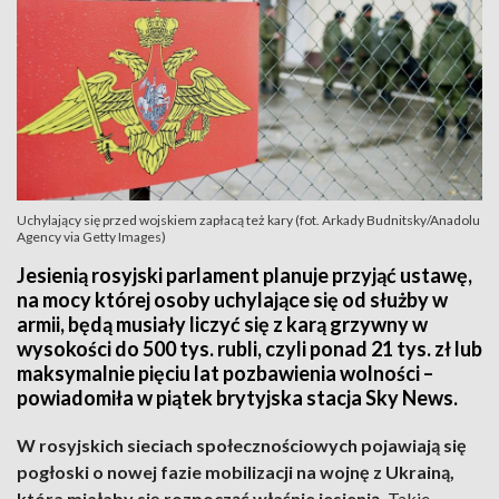
Uchylający się przed wojskiem zapłacą też kary (fot. Arkady Budnitsky/Anadolu
Agency via Getty Images)
Jesienią rosyjski parlament planuje przyjąć ustawę,
na mocy której osoby uchylające się od służby w
armii, będą musiały liczyć się z karą grzywny w
wysokości do 500 tys. rubli, czyli ponad 21 tys. zł lub
maksymalnie pięciu lat pozbawienia wolności –
powiadomiła w piątek brytyjska stacja Sky News.
W rosyjskich sieciach społecznościowych pojawiają się
pogłoski o nowej fazie mobilizacji na wojnę z Ukrainą,
która miałaby się rozpocząć właśnie jesienią.
Takie