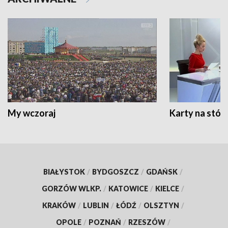
My wczoraj
Karty na stół:
BIAŁYSTOK
/
BYDGOSZCZ
/
GDAŃSK
/
GORZÓW WLKP.
/
KATOWICE
/
KIELCE
/
KRAKÓW
/
LUBLIN
/
ŁÓDŹ
/
OLSZTYN
/
OPOLE
/
POZNAŃ
/
RZESZÓW
/