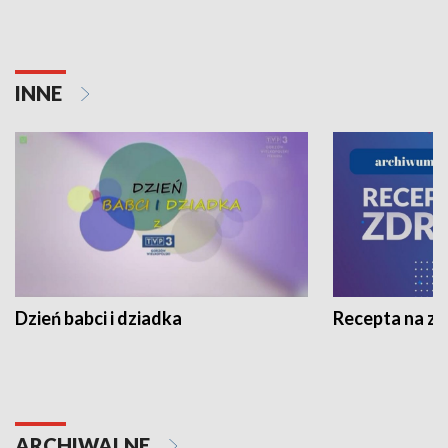
INNE
Dzień babci i dziadka
Recepta na z
ARCHIWALNE