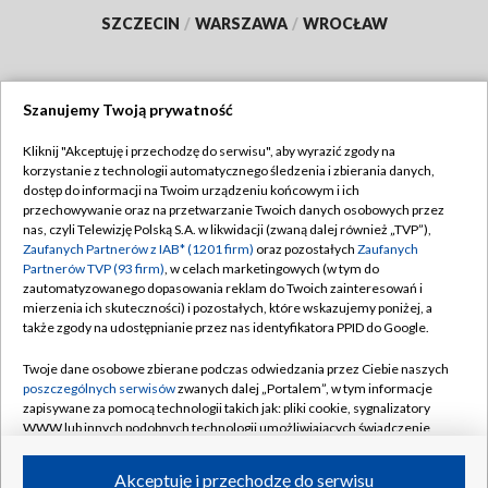
SZCZECIN
/
WARSZAWA
/
WROCŁAW
Szanujemy Twoją prywatność
Dołącz do nas:
Kliknij "Akceptuję i przechodzę do serwisu", aby wyrazić zgody na
korzystanie z technologii automatycznego śledzenia i zbierania danych,
TVP
dostęp do informacji na Twoim urządzeniu końcowym i ich
Abonament TVP
przechowywanie oraz na przetwarzanie Twoich danych osobowych przez
Regulamin TVP
nas, czyli Telewizję Polską S.A. w likwidacji (zwaną dalej również „TVP”),
Emisja w TVP
Polityka prywatności
Zaufanych Partnerów z IAB* (1201 firm)
oraz pozostałych
Zaufanych
Partnerów TVP (93 firm)
, w celach marketingowych (w tym do
Centrum informacji TVP
Moje zgody
zautomatyzowanego dopasowania reklam do Twoich zainteresowań i
mierzenia ich skuteczności) i pozostałych, które wskazujemy poniżej, a
Naziemna Telewizja Cyfrowa
Pomoc
także zgody na udostępnianie przez nas identyfikatora PPID do Google.
Sklep TVP
Biuro reklamy
Twoje dane osobowe zbierane podczas odwiedzania przez Ciebie naszych
Rada Programowa
Kontakt
poszczególnych serwisów
zwanych dalej „Portalem”, w tym informacje
zapisywane za pomocą technologii takich jak: pliki cookie, sygnalizatory
System NOS
WWW lub innych podobnych technologii umożliwiających świadczenie
dopasowanych i bezpiecznych usług, personalizację treści oraz reklam,
Informacje o nadawcy
Kanały
udostępnianie funkcji mediów społecznościowych oraz analizowanie
Akceptuję i przechodzę do serwisu
ruchu w Internecie.