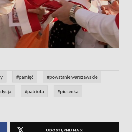
cy
#pamięć
#powstanie warszawskie
adycja
#patriota
#piosenka
UDOSTĘPNIJ NA X