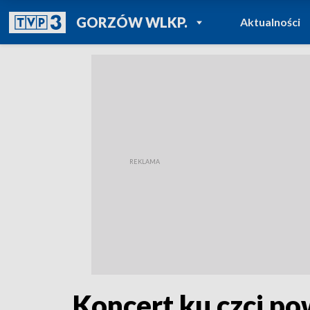
POWRÓT DO
GORZÓW WLKP.
Aktualności
TVP REGIONY
Koncert ku czci po