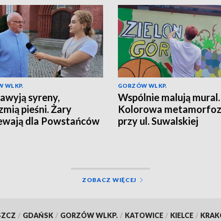
 WLKP.
GORZÓW WLKP.
awyją syreny,
Wspólnie malują mural.
zmią pieśni. Żary
Kolorowa metamorfo
ewają dla Powstańców
przy ul. Suwalskiej
ZOBACZ WIĘCEJ
SZCZ
/
GDAŃSK
/
GORZÓW WLKP.
/
KATOWICE
/
KIELCE
/
KRA