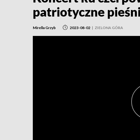
patriotyczne pieśn
Mirella Grzyb
2023-08-02
|
ZIELONA GÓRA