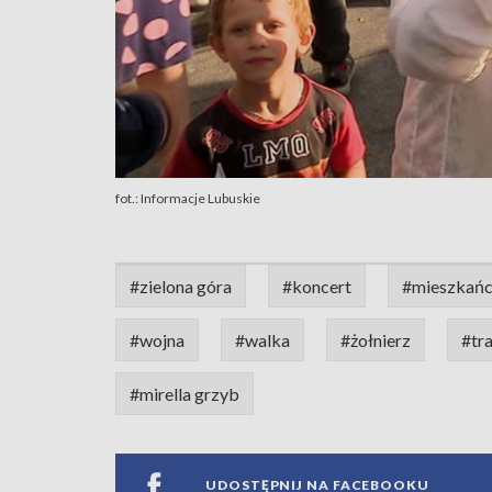
fot.: Informacje Lubuskie
#zielona góra
#koncert
#mieszkań
#wojna
#walka
#żołnierz
#tr
#mirella grzyb
UDOSTĘPNIJ NA FACEBOOKU