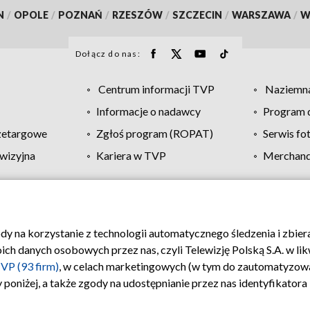
N
/
OPOLE
/
POZNAŃ
/
RZESZÓW
/
SZCZECIN
/
WARSZAWA
/
W
Dołącz do nas:
Centrum informacji TVP
Naziemna
Informacje o nadawcy
Program d
zetargowe
Zgłoś program (ROPAT)
Serwis fo
wizyjna
Kariera w TVP
Merchandi
Polityka prywatności
Moje zgody
Pomoc
Biuro re
ody na korzystanie z technologii automatycznego śledzenia i zbie
 danych osobowych przez nas, czyli Telewizję Polską S.A. w likw
VP (93 firm)
, w celach marketingowych (w tym do zautomatyzow
 poniżej, a także zgody na udostępnianie przez nas identyfikator