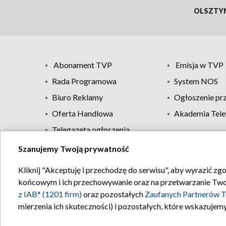
OLSZTY
Abonament TVP
Emisja w TVP
Rada Programowa
System NOS
Biuro Reklamy
Ogłoszenie pr
Oferta Handlowa
Akademia Tele
Telegazeta ogłoszenia
Szanujemy Twoją prywatność
Regulamin TVP
Kliknij "Akceptuję i przechodzę do serwisu", aby wyrazić zg
końcowym i ich przechowywanie oraz na przetwarzanie Twoich
z IAB* (1201 firm)
oraz pozostałych
Zaufanych Partnerów T
mierzenia ich skuteczności) i pozostałych, które wskazujemy