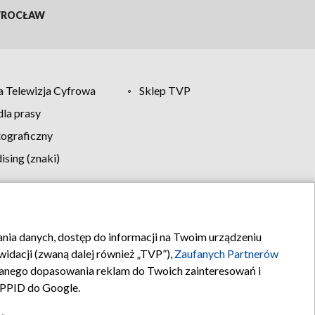
ROCŁAW
 Telewizja Cyfrowa
Sklep TVP
la prasy
tograficzny
sing (znaki)
klamy
Kontakt
rania danych, dostęp do informacji na Twoim urządzeniu
idacji (zwaną dalej również „TVP”),
Zaufanych Partnerów
anego dopasowania reklam do Twoich zainteresowań i
a PPID do Google.