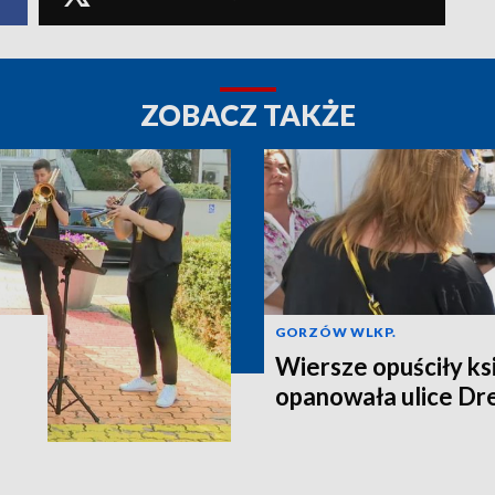
ZOBACZ TAKŻE
GORZÓW WLKP.
Wiersze opuściły ksi
opanowała ulice D