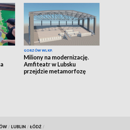
GORZÓW WLKP.
Miliony na modernizację.
za
Amfiteatr w Lubsku
przejdzie metamorfozę
KÓW
/
LUBLIN
/
ŁÓDŹ
/