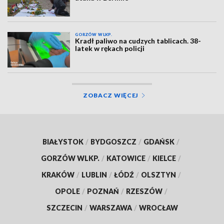
GORZÓW WLKP.
Kradł paliwo na cudzych tablicach. 38-
latek w rękach policji
ZOBACZ WIĘCEJ
BIAŁYSTOK
/
BYDGOSZCZ
/
GDAŃSK
/
GORZÓW WLKP.
/
KATOWICE
/
KIELCE
/
KRAKÓW
/
LUBLIN
/
ŁÓDŹ
/
OLSZTYN
/
OPOLE
/
POZNAŃ
/
RZESZÓW
/
SZCZECIN
/
WARSZAWA
/
WROCŁAW