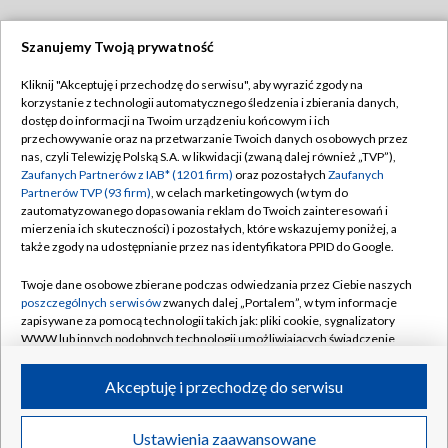
Szanujemy Twoją prywatność
Dołącz do nas:
Kliknij "Akceptuję i przechodzę do serwisu", aby wyrazić zgody na
korzystanie z technologii automatycznego śledzenia i zbierania danych,
TVP
dostęp do informacji na Twoim urządzeniu końcowym i ich
Abonament TVP
przechowywanie oraz na przetwarzanie Twoich danych osobowych przez
Regulamin TVP
nas, czyli Telewizję Polską S.A. w likwidacji (zwaną dalej również „TVP”),
Emisja w TVP
Polityka prywatności
Zaufanych Partnerów z IAB* (1201 firm)
oraz pozostałych
Zaufanych
Partnerów TVP (93 firm)
, w celach marketingowych (w tym do
Centrum informacji TVP
Moje zgody
zautomatyzowanego dopasowania reklam do Twoich zainteresowań i
mierzenia ich skuteczności) i pozostałych, które wskazujemy poniżej, a
Naziemna Telewizja Cyfrowa
Pomoc
także zgody na udostępnianie przez nas identyfikatora PPID do Google.
Sklep TVP
Biuro reklamy
Twoje dane osobowe zbierane podczas odwiedzania przez Ciebie naszych
Rada Programowa
Kontakt
poszczególnych serwisów
zwanych dalej „Portalem”, w tym informacje
zapisywane za pomocą technologii takich jak: pliki cookie, sygnalizatory
System NOS
WWW lub innych podobnych technologii umożliwiających świadczenie
dopasowanych i bezpiecznych usług, personalizację treści oraz reklam,
Informacje o nadawcy
Kanały
udostępnianie funkcji mediów społecznościowych oraz analizowanie
Akceptuję i przechodzę do serwisu
ruchu w Internecie.
Program dla prasy
©2026 Telewizja Polska S.A. w likwidacji
Biuro Reklamy
Twoje dane osobowe zbierane podczas odwiedzania przez Ciebie
Ustawienia zaawansowane