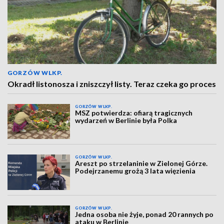
GORZÓW WLKP.
Okradł listonosza i zniszczył listy. Teraz czeka go proces
GORZÓW WLKP.
MSZ potwierdza: ofiarą tragicznych
wydarzeń w Berlinie była Polka
GORZÓW WLKP.
Areszt po strzelaninie w Zielonej Górze.
Podejrzanemu grożą 3 lata więzienia
GORZÓW WLKP.
Jedna osoba nie żyje, ponad 20 rannych po
ataku w Berlinie