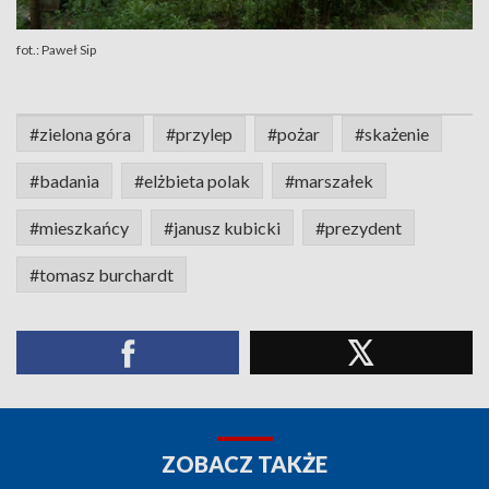
fot.: Paweł Sip
#zielona góra
#przylep
#pożar
#skażenie
#badania
#elżbieta polak
#marszałek
#mieszkańcy
#janusz kubicki
#prezydent
#tomasz burchardt
ZOBACZ TAKŻE