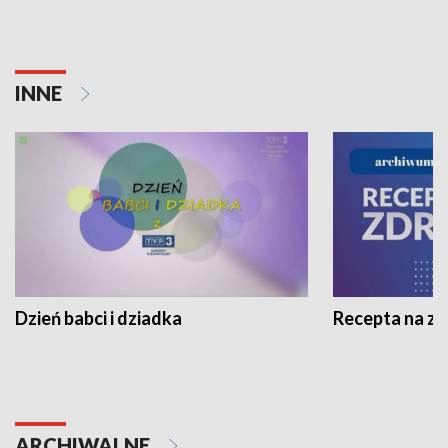
INNE
Dzień babci i dziadka
Recepta na z
ARCHIWALNE