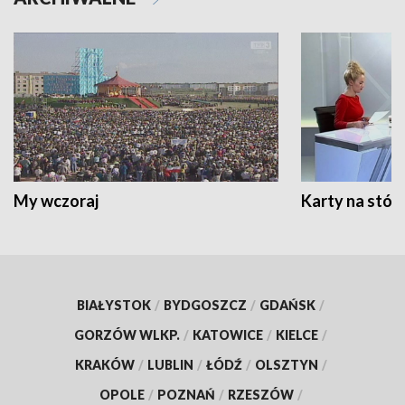
My wczoraj
Karty na stół:
BIAŁYSTOK
/
BYDGOSZCZ
/
GDAŃSK
/
GORZÓW WLKP.
/
KATOWICE
/
KIELCE
/
KRAKÓW
/
LUBLIN
/
ŁÓDŹ
/
OLSZTYN
/
OPOLE
/
POZNAŃ
/
RZESZÓW
/