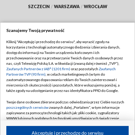
SZCZECIN
/
WARSZAWA
/
WROCŁAW
Szanujemy Twoją prywatność
Dołącz do nas:
Kliknij "Akceptuję i przechodzę do serwisu", aby wyrazić zgody na
korzystanie z technologii automatycznego śledzenia i zbierania danych,
TVP
dostęp do informacji na Twoim urządzeniu końcowym i ich
Abonament TVP
przechowywanie oraz na przetwarzanie Twoich danych osobowych przez
Regulamin TVP
nas, czyli Telewizję Polską S.A. w likwidacji (zwaną dalej również „TVP”),
Emisja w TVP
Polityka prywatności
Zaufanych Partnerów z IAB* (1201 firm)
oraz pozostałych
Zaufanych
Partnerów TVP (93 firm)
, w celach marketingowych (w tym do
Centrum informacji TVP
Moje zgody
zautomatyzowanego dopasowania reklam do Twoich zainteresowań i
mierzenia ich skuteczności) i pozostałych, które wskazujemy poniżej, a
Naziemna Telewizja Cyfrowa
Pomoc
także zgody na udostępnianie przez nas identyfikatora PPID do Google.
Sklep TVP
Biuro reklamy
Twoje dane osobowe zbierane podczas odwiedzania przez Ciebie naszych
Rada Programowa
Kontakt
poszczególnych serwisów
zwanych dalej „Portalem”, w tym informacje
zapisywane za pomocą technologii takich jak: pliki cookie, sygnalizatory
System NOS
WWW lub innych podobnych technologii umożliwiających świadczenie
dopasowanych i bezpiecznych usług, personalizację treści oraz reklam,
Informacje o nadawcy
Kanały
udostępnianie funkcji mediów społecznościowych oraz analizowanie
Akceptuję i przechodzę do serwisu
ruchu w Internecie.