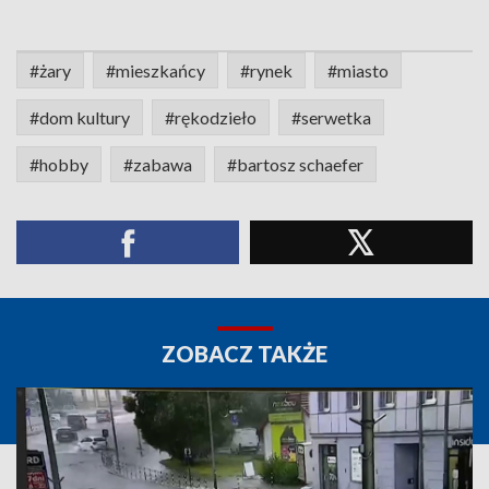
#żary
#mieszkańcy
#rynek
#miasto
#dom kultury
#rękodzieło
#serwetka
#hobby
#zabawa
#bartosz schaefer
ZOBACZ TAKŻE