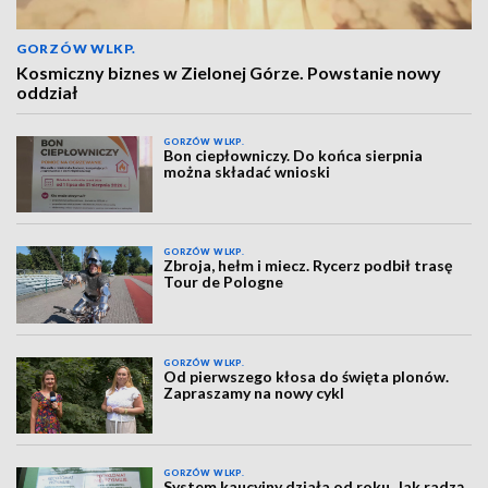
GORZÓW WLKP.
Kosmiczny biznes w Zielonej Górze. Powstanie nowy
oddział
GORZÓW WLKP.
Bon ciepłowniczy. Do końca sierpnia
można składać wnioski
GORZÓW WLKP.
Zbroja, hełm i miecz. Rycerz podbił trasę
Tour de Pologne
GORZÓW WLKP.
Od pierwszego kłosa do święta plonów.
Zapraszamy na nowy cykl
GORZÓW WLKP.
System kaucyjny działa od roku. Jak radzą