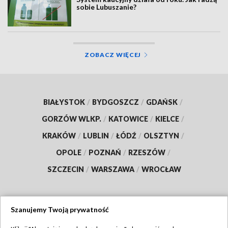
sobie Lubuszanie?
ZOBACZ WIĘCEJ
BIAŁYSTOK
/
BYDGOSZCZ
/
GDAŃSK
/
GORZÓW WLKP.
/
KATOWICE
/
KIELCE
/
KRAKÓW
/
LUBLIN
/
ŁÓDŹ
/
OLSZTYN
/
OPOLE
/
POZNAŃ
/
RZESZÓW
/
SZCZECIN
/
WARSZAWA
/
WROCŁAW
Szanujemy Twoją prywatność
Dołącz do nas: