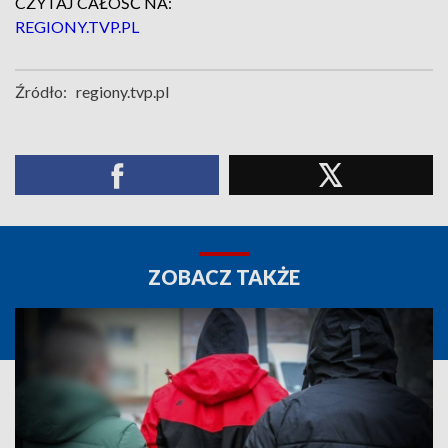
CZYTAJ CAŁOŚĆ NA:
REGIONY.TVP.PL
Źródło:
regiony.tvp.pl
ZOBACZ TAKŻE