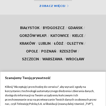
ZOBACZ WIĘCEJ
BIAŁYSTOK
/
BYDGOSZCZ
/
GDAŃSK
/
GORZÓW WLKP.
/
KATOWICE
/
KIELCE
/
KRAKÓW
/
LUBLIN
/
ŁÓDŹ
/
OLSZTYN
/
OPOLE
/
POZNAŃ
/
RZESZÓW
/
SZCZECIN
/
WARSZAWA
/
WROCŁAW
Szanujemy Twoją prywatność
Dołącz do nas:
Kliknij "Akceptuję i przechodzę do serwisu", aby wyrazić zgody na
korzystanie z technologii automatycznego śledzenia i zbierania danych,
TVP
dostęp do informacji na Twoim urządzeniu końcowym i ich
Abonament TVP
przechowywanie oraz na przetwarzanie Twoich danych osobowych przez
Regulamin TVP
nas, czyli Telewizję Polską S.A. w likwidacji (zwaną dalej również „TVP”),