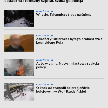
Napadł na stołeczny szpital. Szuka go policja
GORZÓW WLKP.
W lesie. Tajemnicze ślady na śniegu
GORZÓW WLKP.
Zakończył się proces byłego proboszcza z
Legnickiego Pola
GORZÓW WLKP.
Auto w ogniu. Natychmiastowa reakcja
policji
GORZÓW WLKP.
O krok od tragedii na przejeździe
kolejowym w Woli Rzędzińskiej