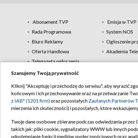
Abonament TVP
Emisja w TVP
Rada Programowa
System NOS
Biuro Reklamy
Ogłoszenie pr
Oferta Handlowa
Akademia Tele
Telegazeta ogłoszenia
Szanujemy Twoją prywatność
Regulamin TVP
Kliknij "Akceptuję i przechodzę do serwisu", aby wyrazić zg
końcowym i ich przechowywanie oraz na przetwarzanie Twoich
z IAB* (1201 firm)
oraz pozostałych
Zaufanych Partnerów T
mierzenia ich skuteczności) i pozostałych, które wskazujemy
Twoje dane osobowe zbierane podczas odwiedzania przez 
takich jak: pliki cookie, sygnalizatory WWW lub innych pod
udostępnianie funkcji mediów społecznościowych oraz anali