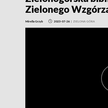
Zielonego Wzgórz
Mirella Grzyb
2023-07-26
|
ZIELONA GÓRA