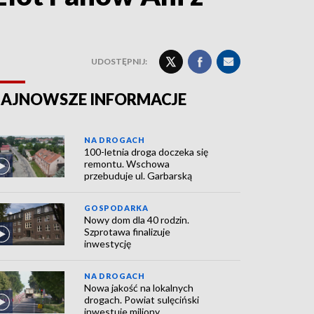
UDOSTĘPNIJ:
AJNOWSZE INFORMACJE
NA DROGACH
100-letnia droga doczeka się
remontu. Wschowa
przebuduje ul. Garbarską
GOSPODARKA
Nowy dom dla 40 rodzin.
Szprotawa finalizuje
inwestycję
NA DROGACH
Nowa jakość na lokalnych
drogach. Powiat sulęciński
inwestuje miliony