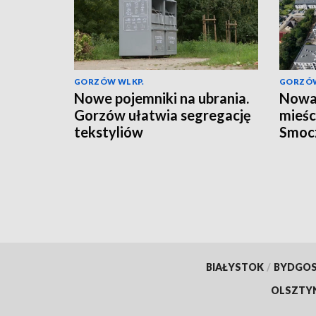
GORZÓW WLKP.
GORZÓW
Nowe pojemniki na ubrania.
Nowa 
Gorzów ułatwia segregację
mieśc
tekstyliów
Smoc
BIAŁYSTOK
/
BYDGO
OLSZTY