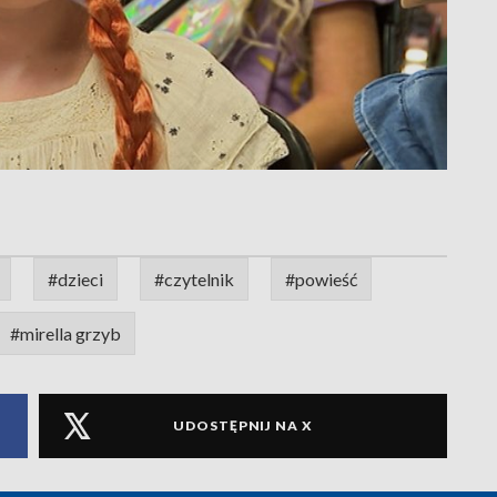
#dzieci
#czytelnik
#powieść
#mirella grzyb
UDOSTĘPNIJ NA X