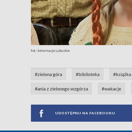
fot.: Informacje Lubuskie
#zielona góra
#biblioteka
#książka
#ania z zielonego wzgórza
#wakacje
UDOSTĘPNIJ NA FACEBOOKU