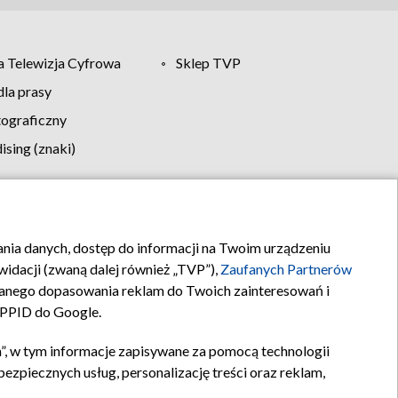
 Telewizja Cyfrowa
Sklep TVP
la prasy
tograficzny
sing (znaki)
klamy
Kontakt
rania danych, dostęp do informacji na Twoim urządzeniu
idacji (zwaną dalej również „TVP”),
Zaufanych Partnerów
anego dopasowania reklam do Twoich zainteresowań i
a PPID do Google.
”, w tym informacje zapisywane za pomocą technologii
zpiecznych usług, personalizację treści oraz reklam,