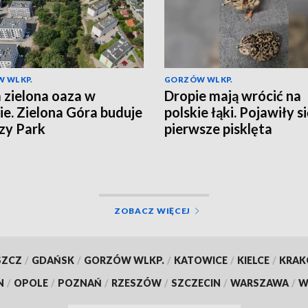
 WLKP.
GORZÓW WLKP.
zielona oaza w
Dropie mają wrócić na
ie. Zielona Góra buduje
polskie łąki. Pojawiły s
zy Park
pierwsze pisklęta
ZOBACZ WIĘCEJ
SZCZ
/
GDAŃSK
/
GORZÓW WLKP.
/
KATOWICE
/
KIELCE
/
KRA
N
/
OPOLE
/
POZNAŃ
/
RZESZÓW
/
SZCZECIN
/
WARSZAWA
/
W