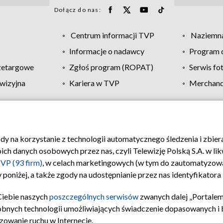
Dołącz do nas:
Centrum informacji TVP
Naziemna
Informacje o nadawcy
Program d
zetargowe
Zgłoś program (ROPAT)
Serwis fo
wizyjna
Kariera w TVP
Merchandi
Polityka prywatności
Moje zgody
Pomoc
Biuro re
ody na korzystanie z technologii automatycznego śledzenia i zbie
 danych osobowych przez nas, czyli Telewizję Polską S.A. w likw
VP (93 firm)
, w celach marketingowych (w tym do zautomatyzow
 poniżej, a także zgody na udostępnianie przez nas identyfikator
Ciebie naszych
poszczególnych serwisów
zwanych dalej „Portalem
obnych technologii umożliwiających świadczenie dopasowanych i be
zowanie ruchu w Internecie.