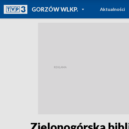
POWRÓT DO
GORZÓW WLKP.
Aktualności
TVP REGIONY
Zielonogórska bibl