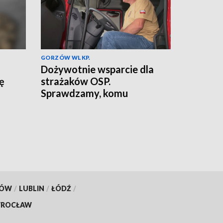
GORZÓW WLKP.
Dożywotnie wsparcie dla
ię
strażaków OSP.
Sprawdzamy, komu
przysługuje
KÓW
/
LUBLIN
/
ŁÓDŹ
/
ROCŁAW