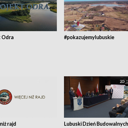
t Odra
#pokazujemylubuskie
niż rajd
Lubuski Dzień Budowalnyc