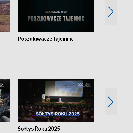
Poszukiwacze tajemnic
Kostrzyn na 
h
Sołtys Roku 2025
20 lat minęł