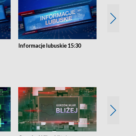
Informacje lubuskie 15:30
Przegląd ty