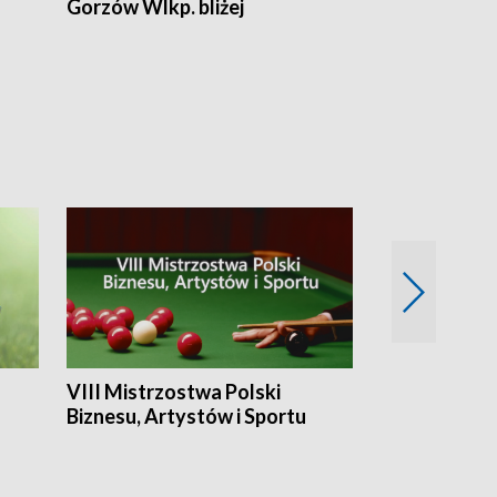
Gorzów Wlkp. bliżej
Lubuskie bliż
VIII Mistrzostwa Polski
Cztery kwar
Biznesu, Artystów i Sportu