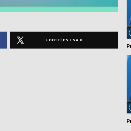
UDOSTĘPNIJ NA X
P
P