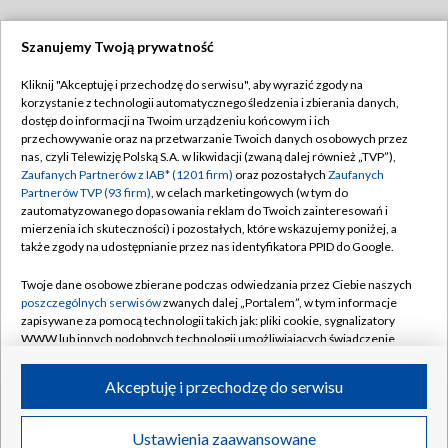
Szanujemy Twoją prywatność
Dołącz do nas:
Kliknij "Akceptuję i przechodzę do serwisu", aby wyrazić zgody na
korzystanie z technologii automatycznego śledzenia i zbierania danych,
TVP
dostęp do informacji na Twoim urządzeniu końcowym i ich
Abonament TVP
przechowywanie oraz na przetwarzanie Twoich danych osobowych przez
Regulamin TVP
nas, czyli Telewizję Polską S.A. w likwidacji (zwaną dalej również „TVP”),
Emisja w TVP
Zaufanych Partnerów z IAB* (1201 firm)
Polityka prywatności
oraz pozostałych
Zaufanych
Partnerów TVP (93 firm)
, w celach marketingowych (w tym do
Centrum informacji TVP
Moje zgody
zautomatyzowanego dopasowania reklam do Twoich zainteresowań i
mierzenia ich skuteczności) i pozostałych, które wskazujemy poniżej, a
Naziemna Telewizja Cyfrowa
Pomoc
także zgody na udostępnianie przez nas identyfikatora PPID do Google.
Sklep TVP
Biuro reklamy
Twoje dane osobowe zbierane podczas odwiedzania przez Ciebie naszych
Rada Programowa
poszczególnych serwisów
zwanych dalej „Portalem”, w tym informacje
Kontakt
zapisywane za pomocą technologii takich jak: pliki cookie, sygnalizatory
System NOS
WWW lub innych podobnych technologii umożliwiających świadczenie
dopasowanych i bezpiecznych usług, personalizację treści oraz reklam,
Informacje o nadawcy
Kanały
udostępnianie funkcji mediów społecznościowych oraz analizowanie
Akceptuję i przechodzę do serwisu
ruchu w Internecie.
Program dla prasy
©2026 Telewizja Polska S.A. w likwidacji
Biuro Reklamy
Twoje dane osobowe zbierane podczas odwiedzania przez Ciebie
Ustawienia zaawansowane