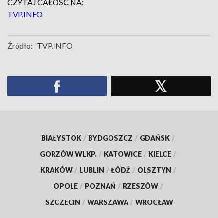
CZYTAJ CAŁOŚĆ NA:
TVP.INFO
Źródło:
TVP.INFO
BIAŁYSTOK
/
BYDGOSZCZ
/
GDAŃSK
/
GORZÓW WLKP.
/
KATOWICE
/
KIELCE
/
KRAKÓW
/
LUBLIN
/
ŁÓDŹ
/
OLSZTYN
/
OPOLE
/
POZNAŃ
/
RZESZÓW
/
SZCZECIN
/
WARSZAWA
/
WROCŁAW