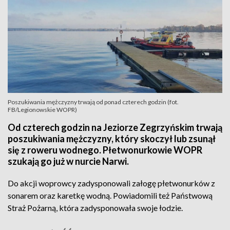
Poszukiwania mężczyzny trwają od ponad czterech godzin (fot.
FB/Legionowskie WOPR)
Od czterech godzin na Jeziorze Zegrzyńskim trwają
poszukiwania mężczyzny, który skoczył lub zsunął
się z roweru wodnego. Płetwonurkowie WOPR
szukają go już w nurcie Narwi.
Do akcji woprowcy zadysponowali załogę płetwonurków z
sonarem oraz karetkę wodną. Powiadomili też Państwową
Straż Pożarną, która zadysponowała swoje łodzie.