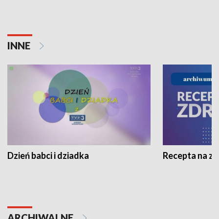
INNE
Dzień babci i dziadka
Recepta na z
ARCHIWALNE