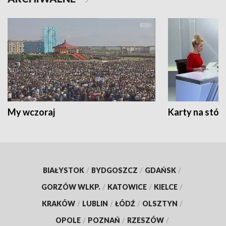
My wczoraj
Karty na stół:
BIAŁYSTOK
/
BYDGOSZCZ
/
GDAŃSK
/
GORZÓW WLKP.
/
KATOWICE
/
KIELCE
/
KRAKÓW
/
LUBLIN
/
ŁÓDŹ
/
OLSZTYN
/
OPOLE
/
POZNAŃ
/
RZESZÓW
/