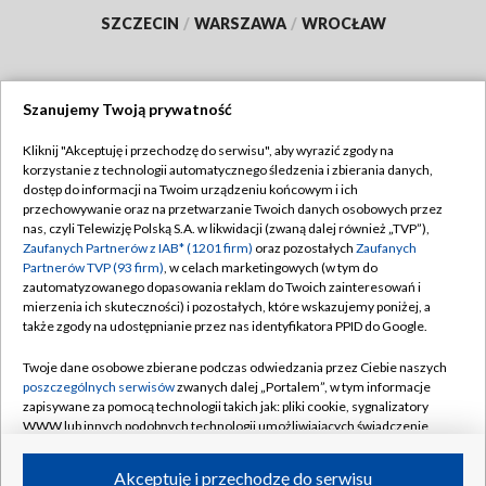
SZCZECIN
/
WARSZAWA
/
WROCŁAW
Szanujemy Twoją prywatność
Dołącz do nas:
Kliknij "Akceptuję i przechodzę do serwisu", aby wyrazić zgody na
korzystanie z technologii automatycznego śledzenia i zbierania danych,
TVP
dostęp do informacji na Twoim urządzeniu końcowym i ich
Abonament TVP
przechowywanie oraz na przetwarzanie Twoich danych osobowych przez
Regulamin TVP
nas, czyli Telewizję Polską S.A. w likwidacji (zwaną dalej również „TVP”),
Emisja w TVP
Polityka prywatności
Zaufanych Partnerów z IAB* (1201 firm)
oraz pozostałych
Zaufanych
Partnerów TVP (93 firm)
, w celach marketingowych (w tym do
Centrum informacji TVP
Moje zgody
zautomatyzowanego dopasowania reklam do Twoich zainteresowań i
mierzenia ich skuteczności) i pozostałych, które wskazujemy poniżej, a
Naziemna Telewizja Cyfrowa
Pomoc
także zgody na udostępnianie przez nas identyfikatora PPID do Google.
Sklep TVP
Biuro reklamy
Twoje dane osobowe zbierane podczas odwiedzania przez Ciebie naszych
Rada Programowa
Kontakt
poszczególnych serwisów
zwanych dalej „Portalem”, w tym informacje
zapisywane za pomocą technologii takich jak: pliki cookie, sygnalizatory
System NOS
WWW lub innych podobnych technologii umożliwiających świadczenie
dopasowanych i bezpiecznych usług, personalizację treści oraz reklam,
Informacje o nadawcy
Kanały
udostępnianie funkcji mediów społecznościowych oraz analizowanie
Akceptuję i przechodzę do serwisu
ruchu w Internecie.