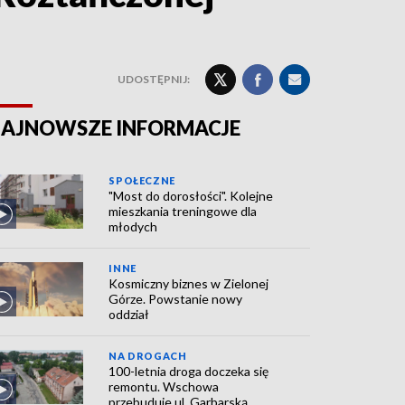
UDOSTĘPNIJ:
AJNOWSZE INFORMACJE
SPOŁECZNE
"Most do dorosłości". Kolejne
mieszkania treningowe dla
młodych
INNE
Kosmiczny biznes w Zielonej
Górze. Powstanie nowy
oddział
NA DROGACH
100-letnia droga doczeka się
remontu. Wschowa
przebuduje ul. Garbarską