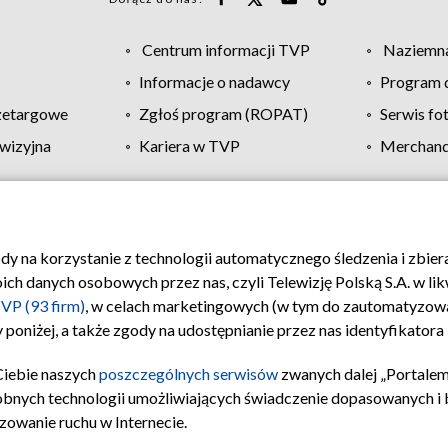
Centrum informacji TVP
Naziemna
Informacje o nadawcy
Program d
zetargowe
Zgłoś program (ROPAT)
Serwis fo
wizyjna
Kariera w TVP
Merchandi
Polityka prywatności
Moje zgody
Pomoc
Biuro re
ody na korzystanie z technologii automatycznego śledzenia i zbie
 danych osobowych przez nas, czyli Telewizję Polską S.A. w likw
VP (93 firm)
, w celach marketingowych (w tym do zautomatyzow
 poniżej, a także zgody na udostępnianie przez nas identyfikator
Ciebie naszych
poszczególnych serwisów
zwanych dalej „Portalem
obnych technologii umożliwiających świadczenie dopasowanych i be
zowanie ruchu w Internecie.