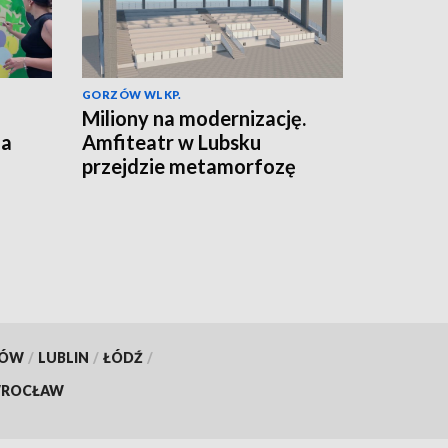
GORZÓW WLKP.
Miliony na modernizację.
za
Amfiteatr w Lubsku
przejdzie metamorfozę
KÓW
/
LUBLIN
/
ŁÓDŹ
/
ROCŁAW