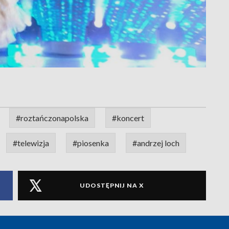
#roztańczonapolska
#koncert
#telewizja
#piosenka
#andrzej loch
UDOSTĘPNIJ NA X