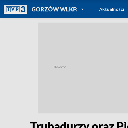
POWRÓT DO
GORZÓW WLKP.
Aktualności
TVP REGIONY
Trubadurzy oraz Pi