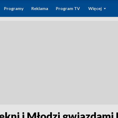
Programy
Reklama
Program TV
Więcej
ękni i Młodzi gwiazdami