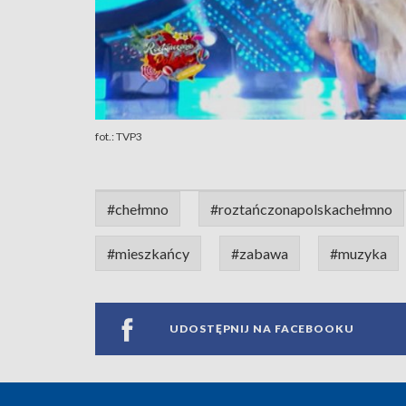
fot.: TVP3
#chełmno
#roztańczonapolskachełmno
#mieszkańcy
#zabawa
#muzyka
UDOSTĘPNIJ NA FACEBOOKU