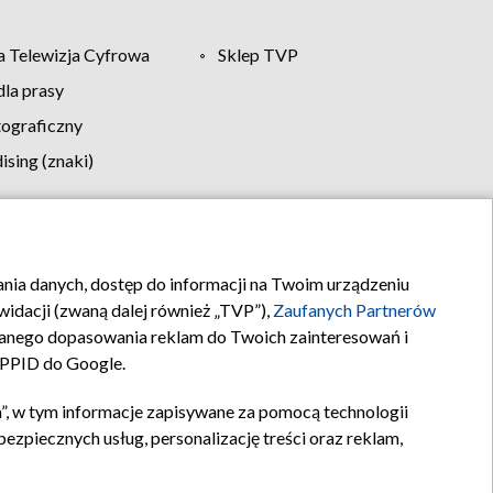
 Telewizja Cyfrowa
Sklep TVP
la prasy
tograficzny
sing (znaki)
klamy
Kontakt
rania danych, dostęp do informacji na Twoim urządzeniu
idacji (zwaną dalej również „TVP”),
Zaufanych Partnerów
anego dopasowania reklam do Twoich zainteresowań i
a PPID do Google.
”, w tym informacje zapisywane za pomocą technologii
zpiecznych usług, personalizację treści oraz reklam,