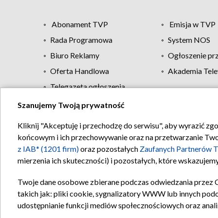
Abonament TVP
Emisja w TVP
Rada Programowa
System NOS
Biuro Reklamy
Ogłoszenie pr
Oferta Handlowa
Akademia Tele
Telegazeta ogłoszenia
Szanujemy Twoją prywatność
Regulamin TVP
Kliknij "Akceptuję i przechodzę do serwisu", aby wyrazić zg
końcowym i ich przechowywanie oraz na przetwarzanie Twoich
z IAB* (1201 firm)
oraz pozostałych
Zaufanych Partnerów T
mierzenia ich skuteczności) i pozostałych, które wskazujemy
Twoje dane osobowe zbierane podczas odwiedzania przez 
takich jak: pliki cookie, sygnalizatory WWW lub innych pod
udostępnianie funkcji mediów społecznościowych oraz anali