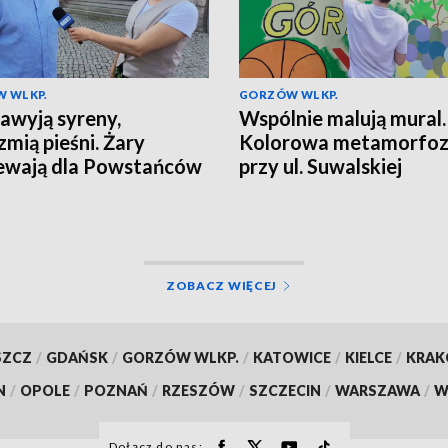
 WLKP.
GORZÓW WLKP.
awyją syreny,
Wspólnie malują mural.
zmią pieśni. Żary
Kolorowa metamorfo
ewają dla Powstańców
przy ul. Suwalskiej
ZOBACZ WIĘCEJ
SZCZ
/
GDAŃSK
/
GORZÓW WLKP.
/
KATOWICE
/
KIELCE
/
KRA
N
/
OPOLE
/
POZNAŃ
/
RZESZÓW
/
SZCZECIN
/
WARSZAWA
/
W
Dołącz do nas: