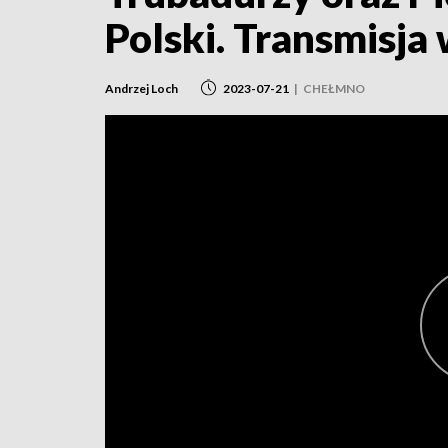
Polski. Transmisja 
Andrzej Loch
2023-07-21
|
CHEŁMNO