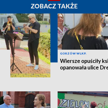
ZOBACZ TAKŻE
GORZÓW WLKP.
Wiersze opuściły ksi
opanowała ulice D