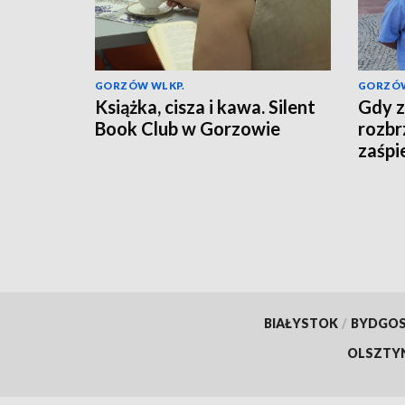
GORZÓW WLKP.
GORZÓW
Książka, cisza i kawa. Silent
Gdy z
Book Club w Gorzowie
rozbr
zaśpi
BIAŁYSTOK
/
BYDGO
OLSZTY