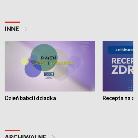
INNE
Dzień babci i dziadka
Recepta na z
ARCHIWALNE