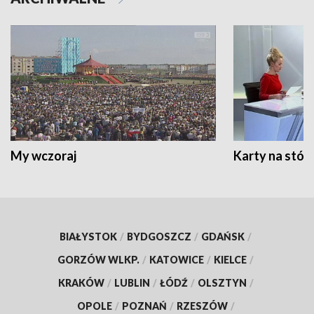
My wczoraj
Karty na stół:
BIAŁYSTOK
/
BYDGOSZCZ
/
GDAŃSK
/
GORZÓW WLKP.
/
KATOWICE
/
KIELCE
/
KRAKÓW
/
LUBLIN
/
ŁÓDŹ
/
OLSZTYN
/
OPOLE
/
POZNAŃ
/
RZESZÓW
/