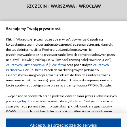
SZCZECIN
/
WARSZAWA
/
WROCŁAW
Szanujemy Twoją prywatność
Dołącz do nas:
Kliknij "Akceptuję i przechodzę do serwisu", aby wyrazić zgody na
korzystanie z technologii automatycznego śledzenia i zbierania danych,
TVP
dostęp do informacji na Twoim urządzeniu końcowym i ich
Abonament TVP
przechowywanie oraz na przetwarzanie Twoich danych osobowych przez
Regulamin TVP
nas, czyli Telewizję Polską S.A. w likwidacji (zwaną dalej również „TVP”),
Emisja w TVP
Polityka prywatności
Zaufanych Partnerów z IAB* (1201 firm)
oraz pozostałych
Zaufanych
Partnerów TVP (93 firm)
, w celach marketingowych (w tym do
Centrum informacji TVP
Moje zgody
zautomatyzowanego dopasowania reklam do Twoich zainteresowań i
mierzenia ich skuteczności) i pozostałych, które wskazujemy poniżej, a
Naziemna Telewizja Cyfrowa
Pomoc
także zgody na udostępnianie przez nas identyfikatora PPID do Google.
Sklep TVP
Biuro reklamy
Twoje dane osobowe zbierane podczas odwiedzania przez Ciebie naszych
Rada Programowa
Kontakt
poszczególnych serwisów
zwanych dalej „Portalem”, w tym informacje
zapisywane za pomocą technologii takich jak: pliki cookie, sygnalizatory
System NOS
WWW lub innych podobnych technologii umożliwiających świadczenie
dopasowanych i bezpiecznych usług, personalizację treści oraz reklam,
Informacje o nadawcy
Kanały
udostępnianie funkcji mediów społecznościowych oraz analizowanie
Akceptuję i przechodzę do serwisu
ruchu w Internecie.