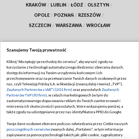
KRAKÓW
/
LUBLIN
/
ŁÓDŹ
/
OLSZTYN
/
OPOLE
/
POZNAŃ
/
RZESZÓW
/
SZCZECIN
/
WARSZAWA
/
WROCŁAW
Szanujemy Twoją prywatność
Dołącz do nas:
Kliknij "Akceptuję i przechodzę do serwisu", aby wyrazić zgody na
korzystanie z technologii automatycznego śledzenia i zbierania danych,
TVP
dostęp do informacji na Twoim urządzeniu końcowym i ich
Abonament TVP
przechowywanie oraz na przetwarzanie Twoich danych osobowych przez
Regulamin TVP
nas, czyli Telewizję Polską S.A. w likwidacji (zwaną dalej również „TVP”),
Emisja w TVP
Zaufanych Partnerów z IAB* (1201 firm)
Polityka prywatności
oraz pozostałych
Zaufanych
Partnerów TVP (93 firm)
, w celach marketingowych (w tym do
Centrum informacji TVP
Moje zgody
zautomatyzowanego dopasowania reklam do Twoich zainteresowań i
mierzenia ich skuteczności) i pozostałych, które wskazujemy poniżej, a
Naziemna Telewizja Cyfrowa
Pomoc
także zgody na udostępnianie przez nas identyfikatora PPID do Google.
Sklep TVP
Biuro reklamy
Twoje dane osobowe zbierane podczas odwiedzania przez Ciebie naszych
Rada Programowa
poszczególnych serwisów
zwanych dalej „Portalem”, w tym informacje
Kontakt
zapisywane za pomocą technologii takich jak: pliki cookie, sygnalizatory
System NOS