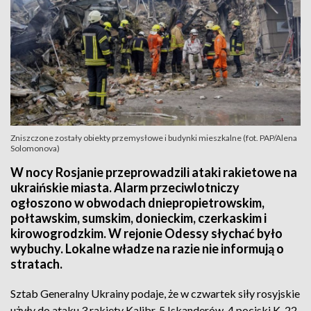
Zniszczone zostały obiekty przemysłowe i budynki mieszkalne (fot. PAP/Alena
Solomonova)
W nocy Rosjanie przeprowadzili ataki rakietowe na
ukraińskie miasta. Alarm przeciwlotniczy
ogłoszono w obwodach dniepropietrowskim,
połtawskim, sumskim, donieckim, czerkaskim i
kirowogrodzkim. W rejonie Odessy słychać było
wybuchy. Lokalne władze na razie nie informują o
stratach.
Sztab Generalny Ukrainy podaje, że w czwartek siły rosyjskie
użyły do ataku 3 rakiety Kalibr, 5 Iskanderów, 4 pociski K-22,