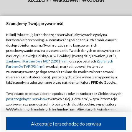
SZCZECIN
/
WARSZAWA
/
WROCŁAW
Szanujemy Twoją prywatność
Dołącz do nas:
Kliknij "Akceptuję i przechodzę do serwisu", aby wyrazić zgody na
korzystanie z technologii automatycznego śledzenia i zbierania danych,
TVP
dostęp do informacji na Twoim urządzeniu końcowym i ich
Abonament TVP
przechowywanie oraz na przetwarzanie Twoich danych osobowych przez
Regulamin TVP
nas, czyli Telewizję Polską S.A. w likwidacji (zwaną dalej również „TVP”),
Emisja w TVP
Zaufanych Partnerów z IAB* (1201 firm)
Polityka prywatności
oraz pozostałych
Zaufanych
Partnerów TVP (93 firm)
, w celach marketingowych (w tym do
Centrum informacji TVP
Moje zgody
zautomatyzowanego dopasowania reklam do Twoich zainteresowań i
mierzenia ich skuteczności) i pozostałych, które wskazujemy poniżej, a
Naziemna Telewizja Cyfrowa
Pomoc
także zgody na udostępnianie przez nas identyfikatora PPID do Google.
Sklep TVP
Biuro reklamy
Twoje dane osobowe zbierane podczas odwiedzania przez Ciebie naszych
Rada Programowa
poszczególnych serwisów
zwanych dalej „Portalem”, w tym informacje
Kontakt
zapisywane za pomocą technologii takich jak: pliki cookie, sygnalizatory
System NOS
WWW lub innych podobnych technologii umożliwiających świadczenie
dopasowanych i bezpiecznych usług, personalizację treści oraz reklam,
Informacje o nadawcy
Kanały
udostępnianie funkcji mediów społecznościowych oraz analizowanie
Akceptuję i przechodzę do serwisu
ruchu w Internecie.
Program dla prasy