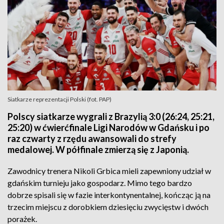
Siatkarze reprezentacji Polski (fot. PAP)
Polscy siatkarze wygrali z Brazylią 3:0 (26:24, 25:21,
25:20) w ćwierćfinale Ligi Narodów w Gdańsku i po
raz czwarty z rzędu awansowali do strefy
medalowej. W półfinale zmierzą się z Japonią.
Zawodnicy trenera Nikoli Grbica mieli zapewniony udział w
gdańskim turnieju jako gospodarz. Mimo tego bardzo
dobrze spisali się w fazie interkontynentalnej, kończąc ją na
trzecim miejscu z dorobkiem dziesięciu zwycięstw i dwóch
porażek.