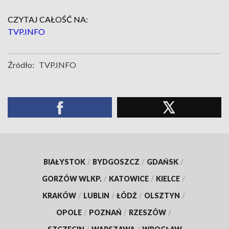
CZYTAJ CAŁOŚĆ NA:
TVP.INFO
Źródło:
TVP.INFO
BIAŁYSTOK
/
BYDGOSZCZ
/
GDAŃSK
/
GORZÓW WLKP.
/
KATOWICE
/
KIELCE
/
KRAKÓW
/
LUBLIN
/
ŁÓDŹ
/
OLSZTYN
/
OPOLE
/
POZNAŃ
/
RZESZÓW
/