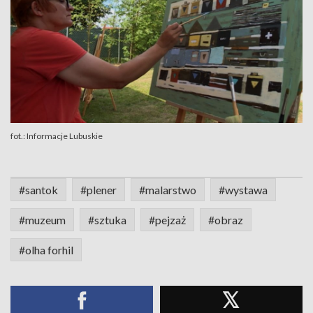
fot.: Informacje Lubuskie
#santok
#plener
#malarstwo
#wystawa
#muzeum
#sztuka
#pejzaż
#obraz
#olha forhil