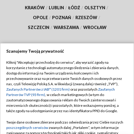
KRAKÓW
/
LUBLIN
/
ŁÓDŹ
/
OLSZTYN
/
OPOLE
/
POZNAŃ
/
RZESZÓW
/
SZCZECIN
/
WARSZAWA
/
WROCŁAW
Szanujemy Twoją prywatność
Dołącz do nas:
Kliknij "Akceptuję i przechodzę do serwisu", aby wyrazić zgody na
korzystanie z technologii automatycznego śledzenia i zbierania danych,
TVP
dostęp do informacji na Twoim urządzeniu końcowym i ich
Abonament TVP
przechowywanie oraz na przetwarzanie Twoich danych osobowych przez
Regulamin TVP
nas, czyli Telewizję Polską S.A. w likwidacji (zwaną dalej również „TVP”),
Emisja w TVP
Polityka prywatności
Zaufanych Partnerów z IAB* (1201 firm)
oraz pozostałych
Zaufanych
Partnerów TVP (93 firm)
, w celach marketingowych (w tym do
Centrum informacji TVP
Moje zgody
zautomatyzowanego dopasowania reklam do Twoich zainteresowań i
mierzenia ich skuteczności) i pozostałych, które wskazujemy poniżej, a
Naziemna Telewizja Cyfrowa
Pomoc
także zgody na udostępnianie przez nas identyfikatora PPID do Google.
Sklep TVP
Biuro reklamy
Twoje dane osobowe zbierane podczas odwiedzania przez Ciebie naszych
Rada Programowa
Kontakt
poszczególnych serwisów
zwanych dalej „Portalem”, w tym informacje
zapisywane za pomocą technologii takich jak: pliki cookie, sygnalizatory