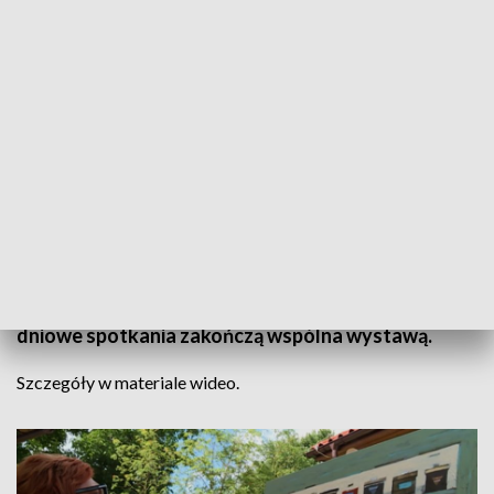
Informacje Lubuskie, 20.07.2023
Artyści różnych pokoleń i z różnych zakątków
Polski spotkali się w Santoku. Tam uczestniczą w
Międzypokoleniowym Plenerze Malarskim. 10-
dniowe spotkania zakończą wspólna wystawą.
Szczegóły w materiale wideo.