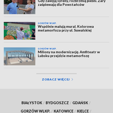
Gdy zawyją syreny, rozbrzmią pieśni. Żary
zaśpiewają dla Powstańców
GORZÓW WLKP.
Wspólnie malują mural. Kolorowa
metamorfoza przy ul. Suwalskiej
GORZÓW WLKP.
Miliony na modernizację. Amfiteatr w
Lubsku przejdzie metamorfozę
ZOBACZ WIĘCEJ
BIAŁYSTOK
/
BYDGOSZCZ
/
GDAŃSK
/
GORZÓW WLKP.
/
KATOWICE
/
KIELCE
/