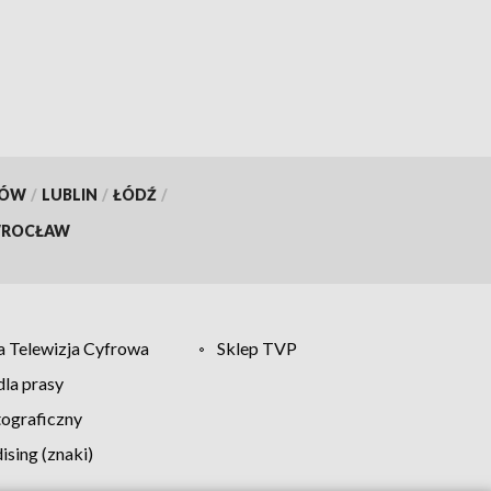
KÓW
/
LUBLIN
/
ŁÓDŹ
/
ROCŁAW
 Telewizja Cyfrowa
Sklep TVP
la prasy
tograficzny
sing (znaki)