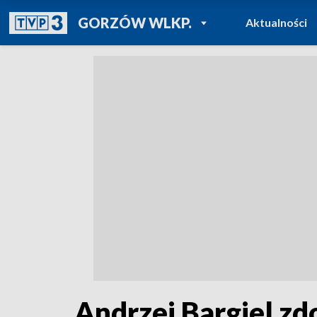
POWRÓT DO
GORZÓW WLKP.
Aktualności
TVP REGIONY
Andrzej Bargiel zd