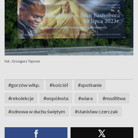
fot.: Grzegorz Tajsner
#gorzów wlkp.
#kościół
#spotkanie
#rekolekcje
#wspólnota
#wiara
#modlitwa
#odnowa w duchu świętym
#stanisław czerczak