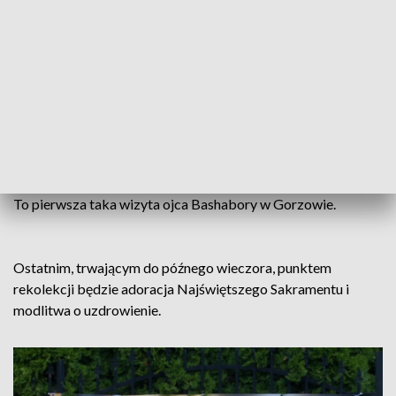
biorą udział tysiące uczestników.
Ta „wspaniała parafia", w której odbywają się rekolekcje to
Kościół Pierwszych Męczenników Polski na gorzowskim
Górczynie. Rekolekcje zorganizowała Odnowa w Duchu
Świętym, a oprawę muzyczną zapewnił zespół Adoramus
Christi. Program trwającego 2 dni wydarzenia jest kierowany
do rodzin, kapłanów i chrześcijańskich wspólnot.
To pierwsza taka wizyta ojca Bashabory w Gorzowie.
Ostatnim, trwającym do późnego wieczora, punktem
rekolekcji będzie adoracja Najświętszego Sakramentu i
modlitwa o uzdrowienie.