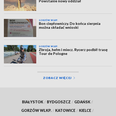
Powstanie nowy oddział
GORZÓW WLKP.
Bon ciepłowniczy. Do końca sierpnia
można składać wnioski
GORZÓW WLKP.
Zbroja, hełm i miecz. Rycerz podbił trasę
Tour de Pologne
ZOBACZ WIĘCEJ
BIAŁYSTOK
/
BYDGOSZCZ
/
GDAŃSK
/
GORZÓW WLKP.
/
KATOWICE
/
KIELCE
/