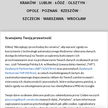
KRAKÓW
/
LUBLIN
/
ŁÓDŹ
/
OLSZTYN
/
OPOLE
/
POZNAŃ
/
RZESZÓW
/
SZCZECIN
/
WARSZAWA
/
WROCŁAW
Szanujemy Twoją prywatność
Dołącz do nas:
Kliknij "Akceptuję i przechodzę do serwisu", aby wyrazić zgody na
korzystanie z technologii automatycznego śledzenia i zbierania danych,
TVP
dostęp do informacji na Twoim urządzeniu końcowym i ich
Abonament TVP
przechowywanie oraz na przetwarzanie Twoich danych osobowych przez
Regulamin TVP
nas, czyli Telewizję Polską S.A. w likwidacji (zwaną dalej również „TVP”),
Emisja w TVP
Polityka prywatności
Zaufanych Partnerów z IAB* (1201 firm)
oraz pozostałych
Zaufanych
Partnerów TVP (93 firm)
, w celach marketingowych (w tym do
Centrum informacji TVP
Moje zgody
zautomatyzowanego dopasowania reklam do Twoich zainteresowań i
mierzenia ich skuteczności) i pozostałych, które wskazujemy poniżej, a
Naziemna Telewizja Cyfrowa
Pomoc
także zgody na udostępnianie przez nas identyfikatora PPID do Google.
Sklep TVP
Biuro reklamy
Twoje dane osobowe zbierane podczas odwiedzania przez Ciebie naszych
Rada Programowa
Kontakt
poszczególnych serwisów
zwanych dalej „Portalem”, w tym informacje
zapisywane za pomocą technologii takich jak: pliki cookie, sygnalizatory
System NOS